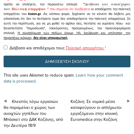
πρέπει να επιλέγετε, την παρακάτω επιλογή
"
Διάβασα και αποδέχομαι
τους
Πολιτική απορρήτου
"
που σημαίνει ότι διαβάσατε
κι αποδέχεστε την πολιτική
απορρήτου του
kozan.gr.
Αν, κάποια φορά, ξεχάσετε να το κάνετε θα λάβετε μια
ειδοποίηση ότι δεν το πατήσατε (αρα δεν αποδεχτήκατε την πολιτική απορρήτου). Σε
αυτή την περίπτωση, για να μη χαθεί το σχόλιο σας, πατήστε να γυρίσετε πίσω και
ξαναπατήστε "δημοσίευση", τσεκάροντας, προηγουμένως, την προαναφερόμενη
επιλογή.
Η συμπλήρωση των πεδίων όνομα, Ηλ. διεύθυνση και ιστότοπος, της
παραπάνω φόρμας,
δεν είναι υποχρεωτική.
Διάβασα και αποδέχομαι τους
Πολιτική απορρήτου
*
This site uses Akismet to reduce spam.
Learn how your comment
data is processed.
Κλειστός λόγω εργασιών
Κοζάνη: Σε νομικά μέσα
θα παραμείνει ο χώρος των
καταφεύγουν οι απλήρωτοι
ανοιχτών γηπέδων του
εργαζόμενοι στην κλινική
Μπάσκετ στο ΔΑΚ Κοζάνης, από
Euromedica στην Κοζάνη
την Δευτέρα 18/9