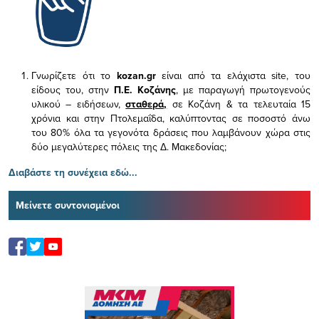
Γνωρίζετε ότι το
kozan.gr
είναι από τα ελάχιστα
site, του
είδους του,
στην
Π.Ε. Κοζάνης
, με παραγωγή πρωτογενούς
υλικού – ειδήσεων,
σταθερά,
σε Κοζάνη & τα τελευταία 15
χρόνια και στην Πτολεμαΐδα, καλύπτοντας σε ποσοστό άνω
του 80% όλα τα γεγονότα δράσεις που λαμβάνουν χώρα στις
δύο μεγαλύτερες πόλεις της Δ. Μακεδονίας;
Διαβάστε τη συνέχεια εδώ...
Μείνετε συντονισμένοι