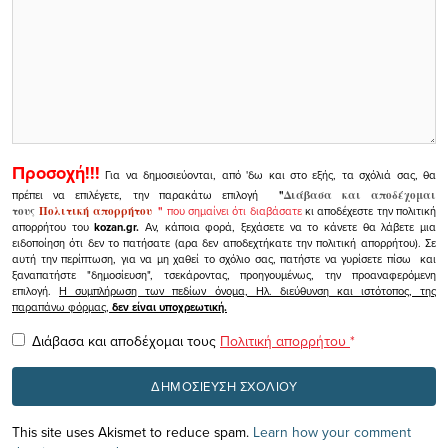
Προσοχή!!!
Για να δημοσιεύονται, από 'δω και στο εξής, τα σχόλιά σας, θα
πρέπει να επιλέγετε, την παρακάτω επιλογή
"
Διάβασα και αποδέχομαι
τους
Πολιτική απορρήτου
"
που σημαίνει ότι διαβάσατε
κι αποδέχεστε την πολιτική
απορρήτου του
kozan.gr.
Αν, κάποια φορά, ξεχάσετε να το κάνετε θα λάβετε μια
ειδοποίηση ότι δεν το πατήσατε (αρα δεν αποδεχτήκατε την πολιτική απορρήτου). Σε
αυτή την περίπτωση, για να μη χαθεί το σχόλιο σας, πατήστε να γυρίσετε πίσω και
ξαναπατήστε "δημοσίευση", τσεκάροντας, προηγουμένως, την προαναφερόμενη
επιλογή.
Η συμπλήρωση των πεδίων όνομα, Ηλ. διεύθυνση και ιστότοπος, της
παραπάνω φόρμας,
δεν είναι υποχρεωτική.
Διάβασα και αποδέχομαι τους
Πολιτική απορρήτου
*
This site uses Akismet to reduce spam.
Learn how your comment