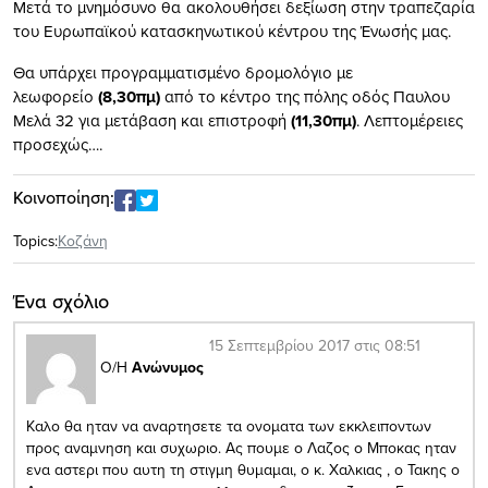
Μετά το μνημόσυνο θα ακολουθήσει δεξίωση στην τραπεζαρία
του Ευρωπαϊκού κατασκηνωτικού κέντρου της Ένωσής μας.
Θα υπάρχει προγραμματισμένο δρομολόγιο με
λεωφορείο
(8,30πμ)
από το κέντρο της πόλης οδός Παυλου
Μελά 32 για μετάβαση και επιστροφή
(11,30πμ)
. Λεπτομέρειες
προσεχώς….
Κοινοποίηση:
Topics:
Κοζάνη
Ένα σχόλιο
15 Σεπτεμβρίου 2017 στις 08:51
Ο/Η
Ανώνυμος
Καλο θα ηταν να αναρτησετε τα ονοματα των εκκλειποντων
προς αναμνηση και συχωριο. Ας πουμε ο Λαζος ο Μποκας ηταν
ενα αστερι που αυτη τη στιγμη θυμαμαι, ο κ. Χαλκιας , ο Τακης ο