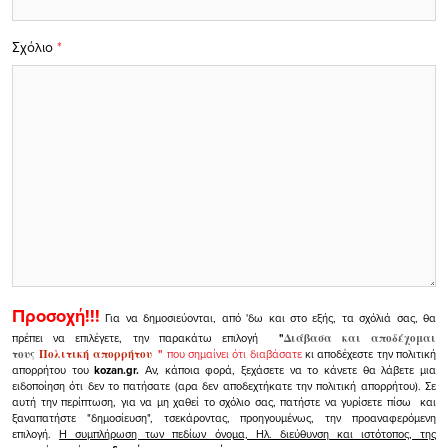
Σχόλιο
*
Προσοχή!!!
Για να δημοσιεύονται, από 'δω και στο εξής, τα σχόλιά σας, θα
πρέπει να επιλέγετε, την παρακάτω επιλογή
"
Διάβασα και αποδέχομαι
τους
Πολιτική απορρήτου
"
που σημαίνει ότι διαβάσατε
κι αποδέχεστε την πολιτική
απορρήτου του
kozan.gr.
Αν, κάποια φορά, ξεχάσετε να το κάνετε θα λάβετε μια
ειδοποίηση ότι δεν το πατήσατε (αρα δεν αποδεχτήκατε την πολιτική απορρήτου). Σε
αυτή την περίπτωση, για να μη χαθεί το σχόλιο σας, πατήστε να γυρίσετε πίσω και
ξαναπατήστε "δημοσίευση", τσεκάροντας, προηγουμένως, την προαναφερόμενη
επιλογή.
Η συμπλήρωση των πεδίων όνομα, Ηλ. διεύθυνση και ιστότοπος, της