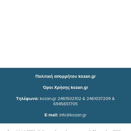
Πολιτική απορρήτου kozan.gr
Όροι Χρήσης kozan.gr
Τηλέφωνα:
kozan.gr 2461502102 & 2461037209 &
6945651705
E-mail:
info@kozan.gr