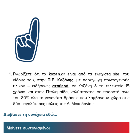
Γνωρίζετε ότι το
kozan.gr
είναι από τα ελάχιστα
site, του
είδους του,
στην
Π.Ε. Κοζάνης
, με παραγωγή πρωτογενούς
υλικού – ειδήσεων,
σταθερά,
σε Κοζάνη & τα τελευταία 15
χρόνια και στην Πτολεμαΐδα, καλύπτοντας σε ποσοστό άνω
του 80% όλα τα γεγονότα δράσεις που λαμβάνουν χώρα στις
δύο μεγαλύτερες πόλεις της Δ. Μακεδονίας;
Διαβάστε τη συνέχεια εδώ...
Μείνετε συντονισμένοι