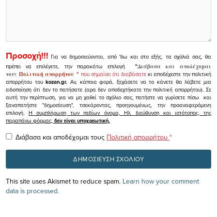
Προσοχή!!!
Για να δημοσιεύονται, από 'δω και στο εξής, τα σχόλιά σας, θα
πρέπει να επιλέγετε, την παρακάτω επιλογή
"
Διάβασα και αποδέχομαι
τους
Πολιτική απορρήτου
"
που σημαίνει ότι διαβάσατε
κι αποδέχεστε την πολιτική
απορρήτου του
kozan.gr.
Αν, κάποια φορά, ξεχάσετε να το κάνετε θα λάβετε μια
ειδοποίηση ότι δεν το πατήσατε (αρα δεν αποδεχτήκατε την πολιτική απορρήτου). Σε
αυτή την περίπτωση, για να μη χαθεί το σχόλιο σας, πατήστε να γυρίσετε πίσω και
ξαναπατήστε "δημοσίευση", τσεκάροντας, προηγουμένως, την προαναφερόμενη
επιλογή.
Η συμπλήρωση των πεδίων όνομα, Ηλ. διεύθυνση και ιστότοπος, της
παραπάνω φόρμας,
δεν είναι υποχρεωτική.
Διάβασα και αποδέχομαι τους
Πολιτική απορρήτου
*
This site uses Akismet to reduce spam.
Learn how your comment
data is processed.