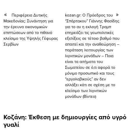
Περιφέρεια Δυτικής
kozan.gr: Ο Πρόεδρος του
Μακεδονίας: Συνάντηση για
“Σπάρτακου” Γιάννης Φασίδης
την έρευνα οικονομικών
για το αν η εκλογή Τραμπ
επιπτώσεων από το πιθανό
επηρεάζει τις γεωπολιτικές
κλείσιμο της Υψηλής Γέφυρας
εξελίξεις σε τέτοιο βαθμό που
Σερβίων
απαιτεί και την αναθεώρηση –
παράταση λειτουργίας των
λιγνιτικών μονάδων – Ποια
είναι τα αιτήματα του
Σωματείου σε ό,τι αφορά το
μόνιμο προσωπικό και τους
“εργολαβικούς” αν δεν
αλλάξει κάτι σε σχέση με το
κλείσιμο των λιγνιτικών
μονάδων (Βίντεο)
Koζάνη: Έκθεση με δημιουργίες από υγρό
γυαλί