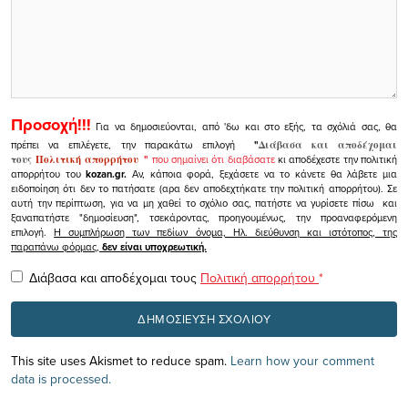
Προσοχή!!!
Για να δημοσιεύονται, από 'δω και στο εξής, τα σχόλιά σας, θα
πρέπει να επιλέγετε, την παρακάτω επιλογή
"
Διάβασα και αποδέχομαι
τους
Πολιτική απορρήτου
"
που σημαίνει ότι διαβάσατε
κι αποδέχεστε την πολιτική
απορρήτου του
kozan.gr.
Αν, κάποια φορά, ξεχάσετε να το κάνετε θα λάβετε μια
ειδοποίηση ότι δεν το πατήσατε (αρα δεν αποδεχτήκατε την πολιτική απορρήτου). Σε
αυτή την περίπτωση, για να μη χαθεί το σχόλιο σας, πατήστε να γυρίσετε πίσω και
ξαναπατήστε "δημοσίευση", τσεκάροντας, προηγουμένως, την προαναφερόμενη
επιλογή.
Η συμπλήρωση των πεδίων όνομα, Ηλ. διεύθυνση και ιστότοπος, της
παραπάνω φόρμας,
δεν είναι υποχρεωτική.
Διάβασα και αποδέχομαι τους
Πολιτική απορρήτου
*
This site uses Akismet to reduce spam.
Learn how your comment
data is processed.