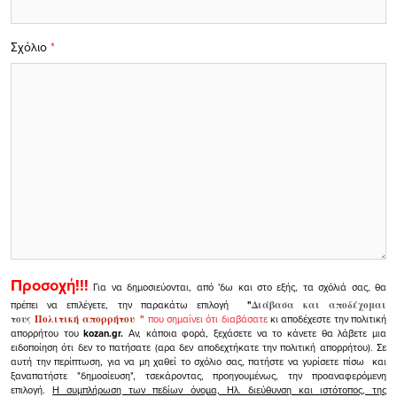
Σχόλιο
*
Προσοχή!!!
Για να δημοσιεύονται, από 'δω και στο εξής, τα σχόλιά σας, θα
πρέπει να επιλέγετε, την παρακάτω επιλογή
"
Διάβασα και αποδέχομαι
τους
Πολιτική απορρήτου
"
που σημαίνει ότι διαβάσατε
κι αποδέχεστε την πολιτική
απορρήτου του
kozan.gr.
Αν, κάποια φορά, ξεχάσετε να το κάνετε θα λάβετε μια
ειδοποίηση ότι δεν το πατήσατε (αρα δεν αποδεχτήκατε την πολιτική απορρήτου). Σε
αυτή την περίπτωση, για να μη χαθεί το σχόλιο σας, πατήστε να γυρίσετε πίσω και
ξαναπατήστε "δημοσίευση", τσεκάροντας, προηγουμένως, την προαναφερόμενη
επιλογή.
Η συμπλήρωση των πεδίων όνομα, Ηλ. διεύθυνση και ιστότοπος, της