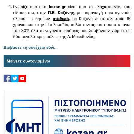
Γνωρίζετε ότι το
kozan.gr
είναι από τα ελάχιστα
site, του
είδους του,
στην
Π.Ε. Κοζάνης
, με παραγωγή πρωτογενούς
υλικού – ειδήσεων,
σταθερά,
σε Κοζάνη & τα τελευταία 15
χρόνια και στην Πτολεμαΐδα, καλύπτοντας σε ποσοστό άνω
του 80% όλα τα γεγονότα δράσεις που λαμβάνουν χώρα στις
δύο μεγαλύτερες πόλεις της Δ. Μακεδονίας;
Διαβάστε τη συνέχεια εδώ...
Μείνετε συντονισμένοι