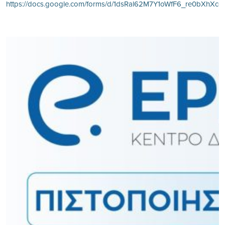
https://docs.google.com/forms/d/1dsRal62M7Y1oWfF6_re0bXhX