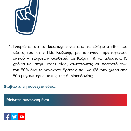
Γνωρίζετε ότι το
kozan.gr
είναι από τα ελάχιστα
site, του
είδους του,
στην
Π.Ε. Κοζάνης
, με παραγωγή πρωτογενούς
υλικού – ειδήσεων,
σταθερά,
σε Κοζάνη & τα τελευταία 15
χρόνια και στην Πτολεμαΐδα, καλύπτοντας σε ποσοστό άνω
του 80% όλα τα γεγονότα δράσεις που λαμβάνουν χώρα στις
δύο μεγαλύτερες πόλεις της Δ. Μακεδονίας;
Διαβάστε τη συνέχεια εδώ...
Μείνετε συντονισμένοι