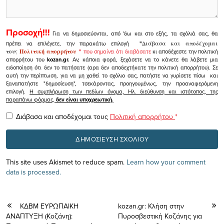
Προσοχή!!!
Για να δημοσιεύονται, από 'δω και στο εξής, τα σχόλιά σας, θα
πρέπει να επιλέγετε, την παρακάτω επιλογή
"
Διάβασα και αποδέχομαι
τους
Πολιτική απορρήτου
"
που σημαίνει ότι διαβάσατε
κι αποδέχεστε την πολιτική
απορρήτου του
kozan.gr.
Αν, κάποια φορά, ξεχάσετε να το κάνετε θα λάβετε μια
ειδοποίηση ότι δεν το πατήσατε (αρα δεν αποδεχτήκατε την πολιτική απορρήτου). Σε
αυτή την περίπτωση, για να μη χαθεί το σχόλιο σας, πατήστε να γυρίσετε πίσω και
ξαναπατήστε "δημοσίευση", τσεκάροντας, προηγουμένως, την προαναφερόμενη
επιλογή.
Η συμπλήρωση των πεδίων όνομα, Ηλ. διεύθυνση και ιστότοπος, της
παραπάνω φόρμας,
δεν είναι υποχρεωτική.
Διάβασα και αποδέχομαι τους
Πολιτική απορρήτου
*
This site uses Akismet to reduce spam.
Learn how your comment
data is processed.
ΚΔΒΜ ΕΥΡΩΠΑΙΚΗ
kozan.gr: Κλήση στην
ΑΝΑΠΤΥΞΗ (Κοζάνη):
Πυροσβεστική Κοζάνης για