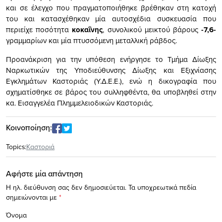
και σε έλεγχο που πραγματοποιήθηκε βρέθηκαν στη κατοχή
του και κατασχέθηκαν μία αυτοσχέδια συσκευασία που
περιείχε ποσότητα
κοκαΐνης
, συνολικού μεικτού βάρους
-7,6-
γραμμαρίων και μία πτυσσόμενη μεταλλική ράβδος.
Προανάκριση για την υπόθεση ενήργησε το Τμήμα Δίωξης
Ναρκωτικών της Υποδιεύθυνσης Δίωξης και Εξιχνίασης
Εγκλημάτων Καστοριάς (Υ.Δ.Ε.Ε.), ενώ η δικογραφία που
σχηματίσθηκε σε βάρος του συλληφθέντα, θα υποβληθεί στην
κα. Εισαγγελέα Πλημμελειοδικών Καστοριάς.
Κοινοποίηση:
Topics:
Καστοριά
Αφήστε μία απάντηση
Η ηλ. διεύθυνση σας δεν δημοσιεύεται.
Τα υποχρεωτικά πεδία
σημειώνονται με
*
Όνομα