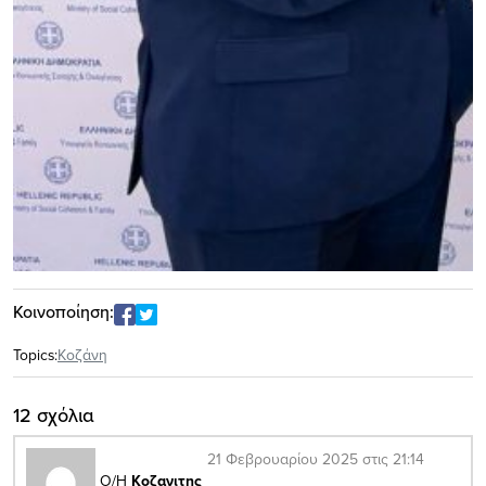
Κοινοποίηση:
Topics:
Κοζάνη
12 σχόλια
21 Φεβρουαρίου 2025 στις 21:14
Ο/Η
Κοζανιτης