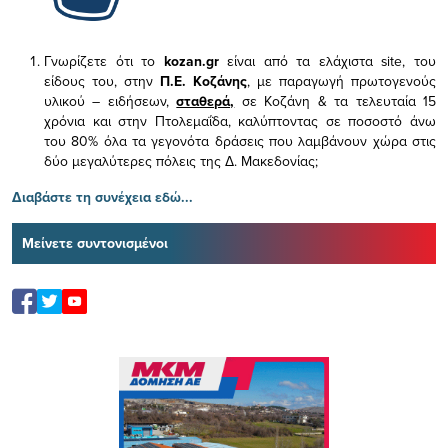
Γνωρίζετε ότι το
kozan.gr
είναι από τα ελάχιστα
site, του
είδους του,
στην
Π.Ε. Κοζάνης
, με παραγωγή πρωτογενούς
υλικού – ειδήσεων,
σταθερά,
σε Κοζάνη & τα τελευταία 15
χρόνια και στην Πτολεμαΐδα, καλύπτοντας σε ποσοστό άνω
του 80% όλα τα γεγονότα δράσεις που λαμβάνουν χώρα στις
δύο μεγαλύτερες πόλεις της Δ. Μακεδονίας;
Διαβάστε τη συνέχεια εδώ...
Μείνετε συντονισμένοι