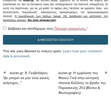
απορρήτου του
kozan.gr.
Αν, κάποια φορά, ξεχάσετε να το κάνετε θα λάβετε μια
ειδοποίηση ότι δεν το πατήσατε (αρα δεν αποδεχτήκατε την πολιτική απορρήτου). Σε
αυτή την περίπτωση, για να μη χαθεί το σχόλιο σας, πατήστε να γυρίσετε πίσω και
ξαναπατήστε "δημοσίευση", τσεκάροντας, προηγουμένως, την προαναφερόμενη
επιλογή.
Η συμπλήρωση των πεδίων όνομα, Ηλ. διεύθυνση και ιστότοπος, της
παραπάνω φόρμας,
δεν είναι υποχρεωτική.
Διάβασα και αποδέχομαι τους
Πολιτική απορρήτου
*
This site uses Akismet to reduce spam.
Learn how your comment
data is processed.
kozan.gr: X. Γκοβεδάρος:
kozan.gr: Η εμφάνιση του
“Δε μπορεί να μην είναι κανείς
Φανού Γιτιά στην κεντρική
ανήσυχος…”
πλατεία Κοζάνης το βράδυ της
Παρασκευής 21/2 (Βίντεο &
Φωτογραφίες)