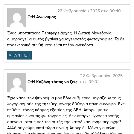
22 Φεβρουαρίου 2025 στις 00:40
Ο/Η
Ανώνυμος
Ένας υποτακτικός Περιφερειάρχης. Η Δυτική Μακεδονία
αιμορραγεί κι αυτός βγαίνει χαμογελαστός φωτογραφίες. Τα δε
προεκλογικά συνθήματα είναι πλέον ανέκδοτα.
ΑΠΑΝΤΗΣΗ
22 Φεβρουαρίου 2025
στις 09:01
Ο/Η
Κοζάνη τόπος να ζεις.
Έχω χάσει την ψυχραιμία μου.Εδω αι 3μερες μοιράζουν τους
λογαριασμούς της τηλεθέρμανσης.800αρια πάνε σύννεφο. Έχει
πεθάνει τόσος κόσμος εξαιτίας της ΔΕΗ. Απορώ με τις
εμφανίσεις και τις φωτογραφίες. Δεν υπάρχει ίχνος ντροπής
απέναντι στους πολίτες αυτής της καταδικασμένης περιοχής?
Αλλά συγνώμη γιατί τώρα είναι η Αποκριά . Μόνο για γέλια
είμαστε . Να είσαστε σίγουροι όμως ,πως θα αλλάξουν όλα και