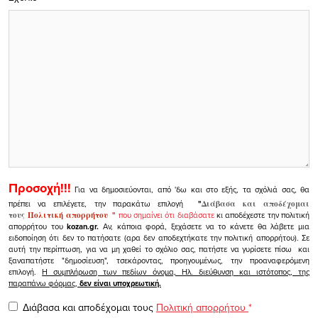
Προσοχή!!!
Για να δημοσιεύονται, από 'δω και στο εξής, τα σχόλιά σας, θα
πρέπει να επιλέγετε, την παρακάτω επιλογή
"
Διάβασα και αποδέχομαι
τους
Πολιτική απορρήτου
"
που σημαίνει ότι διαβάσατε
κι αποδέχεστε την πολιτική
απορρήτου του
kozan.gr.
Αν, κάποια φορά, ξεχάσετε να το κάνετε θα λάβετε μια
ειδοποίηση ότι δεν το πατήσατε (αρα δεν αποδεχτήκατε την πολιτική απορρήτου). Σε
αυτή την περίπτωση, για να μη χαθεί το σχόλιο σας, πατήστε να γυρίσετε πίσω και
ξαναπατήστε "δημοσίευση", τσεκάροντας, προηγουμένως, την προαναφερόμενη
επιλογή.
Η συμπλήρωση των πεδίων όνομα, Ηλ. διεύθυνση και ιστότοπος, της
παραπάνω φόρμας,
δεν είναι υποχρεωτική.
Διάβασα και αποδέχομαι τους
Πολιτική απορρήτου
*