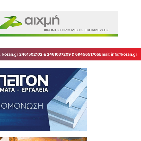
. kozan.gr 2461502102 & 2461037209 & 6945651705
Email:
info@kozan.gr