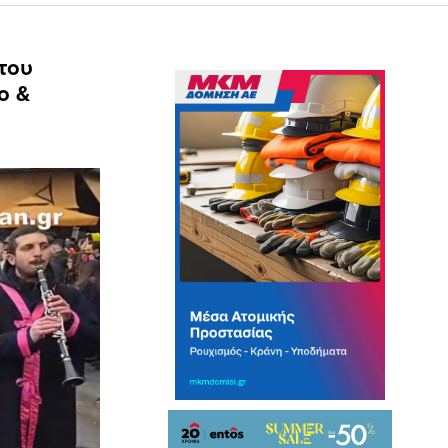
του
ο &