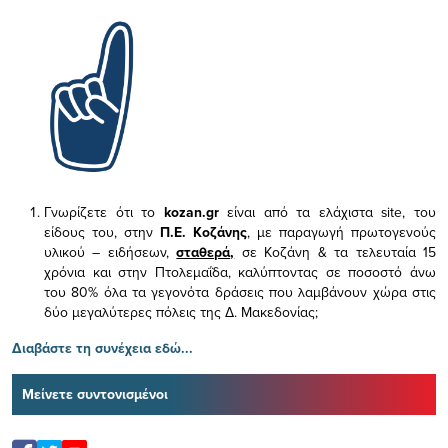
Γνωρίζετε ότι το
kozan.gr
είναι από τα ελάχιστα
site, του
είδους του,
στην
Π.Ε. Κοζάνης
, με παραγωγή πρωτογενούς
υλικού – ειδήσεων,
σταθερά,
σε Κοζάνη & τα τελευταία 15
χρόνια και στην Πτολεμαΐδα, καλύπτοντας σε ποσοστό άνω
του 80% όλα τα γεγονότα δράσεις που λαμβάνουν χώρα στις
δύο μεγαλύτερες πόλεις της Δ. Μακεδονίας;
Διαβάστε τη συνέχεια εδώ...
Μείνετε συντονισμένοι