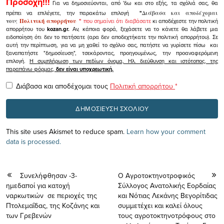
Προσοχή!!!
Για να δημοσιεύονται, από 'δω και στο εξής, τα σχόλιά σας, θα
πρέπει να επιλέγετε, την παρακάτω επιλογή
"
Διάβασα και αποδέχομαι
τους
Πολιτική απορρήτου
"
που σημαίνει ότι διαβάσατε
κι αποδέχεστε την πολιτική
απορρήτου του
kozan.gr.
Αν, κάποια φορά, ξεχάσετε να το κάνετε θα λάβετε μια
ειδοποίηση ότι δεν το πατήσατε (αρα δεν αποδεχτήκατε την πολιτική απορρήτου). Σε
αυτή την περίπτωση, για να μη χαθεί το σχόλιο σας, πατήστε να γυρίσετε πίσω και
ξαναπατήστε "δημοσίευση", τσεκάροντας, προηγουμένως, την προαναφερόμενη
επιλογή.
Η συμπλήρωση των πεδίων όνομα, Ηλ. διεύθυνση και ιστότοπος, της
παραπάνω φόρμας,
δεν είναι υποχρεωτική.
Διάβασα και αποδέχομαι τους
Πολιτική απορρήτου
*
This site uses Akismet to reduce spam.
Learn how your comment
data is processed.
Συνελήφθησαν -3-
Ο Αγροτοκτηνοτροφικός
ημεδαποί για κατοχή
Σύλλογος Ανατολικής Εορδαίας
ναρκωτικών σε περιοχές της
και Νότιας Λεκάνης Βεγορίτιδας
Πτολεμαΐδας, της Κοζάνης και
συμμετέχει και καλεί όλους
των Γρεβενών
τους αγροτοκτηνοτρόφους στο