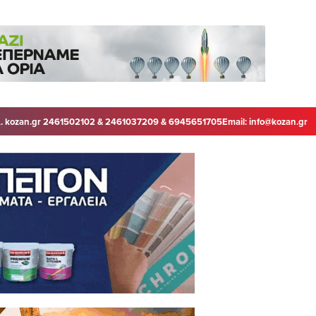
. kozan.gr 2461502102 & 2461037209 & 6945651705
Email:
info@kozan.gr