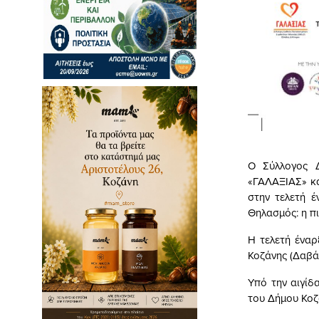
Ο Σύλλογος Δ
«ΓΑΛΑΞΙΑΣ» κα
στην τελετή 
Θηλασμός: η π
Η τελετή έναρ
Κοζάνης (Δαβά
Υπό την αιγίδ
του Δήμου Κοζ