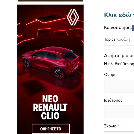
Kλικ εδώ 
Κοινοποίηση:
Topics:
Κοζάνη
Αφήστε μία α
Η ηλ. διεύθυνση
Όνομα
Ιστότοπος
Σχόλιο
*