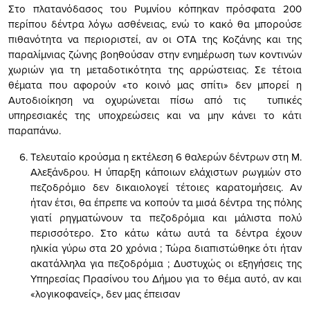
Στο πλατανόδασος του Ρυμνίου κόπηκαν πρόσφατα 200
περίπου δέντρα λόγω ασθένειας, ενώ το κακό θα μπορούσε
πιθανότητα να περιοριστεί, αν οι ΟΤΑ της Κοζάνης και της
παραλίμνιας ζώνης βοηθούσαν στην ενημέρωση των κοντινών
χωριών για τη μεταδοτικότητα της αρρώστειας. Σε τέτοια
θέματα που αφορούν «το κοινό μας σπίτι» δεν μπορεί η
Αυτοδιοίκηση να οχυρώνεται πίσω από τις τυπικές
υπηρεσιακές της υποχρεώσεις και να μην κάνει το κάτι
παραπάνω.
Τελευταίο κρούσμα η εκτέλεση 6 θαλερών δέντρων στη Μ.
Αλεξάνδρου. Η ύπαρξη κάποιων ελάχιστων ρωγμών στο
πεζοδρόμιο δεν δικαιολογεί τέτοιες καρατομήσεις. Αν
ήταν έτσι, θα έπρεπε να κοπούν τα μισά δέντρα της πόλης
γιατί ρηγματώνουν τα πεζοδρόμια και μάλιστα πολύ
περισσότερο. Στο κάτω κάτω αυτά τα δέντρα έχουν
ηλικία γύρω στα 20 χρόνια ; Τώρα διαπιστώθηκε ότι ήταν
ακατάλληλα για πεζοδρόμια ; Δυστυχώς οι εξηγήσεις της
Υπηρεσίας Πρασίνου του Δήμου για το θέμα αυτό, αν και
«λογικοφανείς», δεν μας έπεισαν