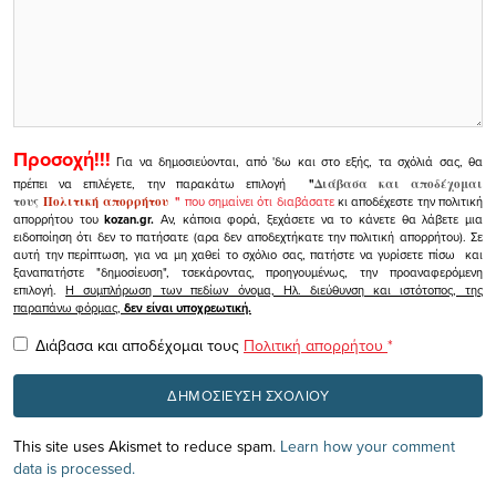
Προσοχή!!!
Για να δημοσιεύονται, από 'δω και στο εξής, τα σχόλιά σας, θα
πρέπει να επιλέγετε, την παρακάτω επιλογή
"
Διάβασα και αποδέχομαι
τους
Πολιτική απορρήτου
"
που σημαίνει ότι διαβάσατε
κι αποδέχεστε την πολιτική
απορρήτου του
kozan.gr.
Αν, κάποια φορά, ξεχάσετε να το κάνετε θα λάβετε μια
ειδοποίηση ότι δεν το πατήσατε (αρα δεν αποδεχτήκατε την πολιτική απορρήτου). Σε
αυτή την περίπτωση, για να μη χαθεί το σχόλιο σας, πατήστε να γυρίσετε πίσω και
ξαναπατήστε "δημοσίευση", τσεκάροντας, προηγουμένως, την προαναφερόμενη
επιλογή.
Η συμπλήρωση των πεδίων όνομα, Ηλ. διεύθυνση και ιστότοπος, της
παραπάνω φόρμας,
δεν είναι υποχρεωτική.
Διάβασα και αποδέχομαι τους
Πολιτική απορρήτου
*
This site uses Akismet to reduce spam.
Learn how your comment
data is processed.