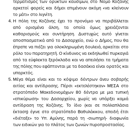
τερματισμός των ορυκτών καυσίμων, στο Νομό Κοζάνης
αρκετοί φορείς και δήμοι επιμένουν ακόμη «να κλείνουν
το μάτι» στο λιγνίτη.
Η πόλη της Κοζάνης έχει το προνόμιο να περιβάλλεται
από ορισμένα άλση, τα οποία όμως χρειάζονται
καθαρισμούς και συντήρηση. Δυστυχώς αυτό γίνεται
αποσπασματικά από το Δασαρχείο, ενώ ο Δήμος, που θα
έπρεπε να πιέζει για ολοκληρωμένη δουλειά, αρκείται στο
ρόλο του παρατηρητή. Ο κίνδυνος να εκδηλωθεί πυρκαγιά
από τα εύφλεκτα ξερόκλαδα και να απειλήσει τα τμήματα
της πόλης που εφάπτονται με τα δασάκια είναι ορατός και
υπαρκτός.
Μέγα θέμα είναι και το κόψιμο δέντρων άνευ σοβαρής
αιτίας και αντίδρασης. Πέρσι «εκτελέστηκαν» ΜΕΣΑ στο
στρατόπεδο Μακεδονομάχων 80 δέντρα με μια τυπική
«επικύρωση» του Δασαρχείου, χωρίς να υπάρξει καμιά
αντίδραση της Κοζάνης. Το ίδιο (και σε πολλαπλάσια
έκταση) έγινε στο στρατόπεδο Βαθυλάκκου, επειδή έτσι
«διέταξε» το Υπ. Αμύνης, παρά τη -σιωπηρή- διαφωνία
των ειδικών για το πλάτος των ζωνών πυροπροστασίας.