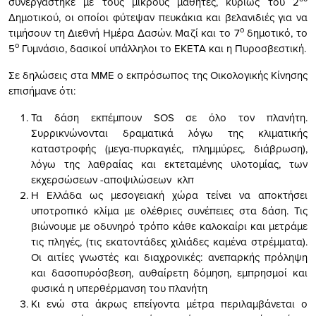
συνεργάστηκε με τους μικρούς μαθητές, κυρίως του 2
Δημοτικού, οι οποίοι φύτεψαν πευκάκια και βελανιδιές για να
ο
τιμήσουν τη Διεθνή Ημέρα Δασών. Μαζί και το 7
δημοτικό, το
ο
5
Γυμνάσιο, δασικοί υπάλληλοι το ΕΚΕΤΑ και η Πυροσβεστική.
Σε δηλώσεις στα ΜΜΕ ο εκπρόσωπος της Οικολογικής Κίνησης
επισήμανε ότι:
Τα δάση εκπέμπουν SOS σε όλο τον πλανήτη.
Συρρικνώνονται δραματικά λόγω της κλιματικής
καταστροφής (μεγα-πυρκαγιές, πλημμύρες, διάβρωση),
λόγω της λαθραίας και εκτεταμένης υλοτομίας, των
εκχερσώσεων -αποψιλώσεων κλπ
Η Ελλάδα ως μεσογειακή χώρα τείνει να αποκτήσει
υποτροπικό κλίμα με ολέθριες συνέπειες στα δάση. Τις
βιώνουμε με οδυνηρό τρόπο κάθε καλοκαίρι και μετράμε
τις πληγές, (τις εκατοντάδες χιλιάδες καμένα στρέμματα).
Οι αιτίες γνωστές και διαχρονικές: ανεπαρκής πρόληψη
και δασοπυρόσβεση, αυθαίρετη δόμηση, εμπρησμοί και
φυσικά η υπερθέρμανση του πλανήτη
Κι ενώ στα άκρως επείγοντα μέτρα περιλαμβάνεται ο