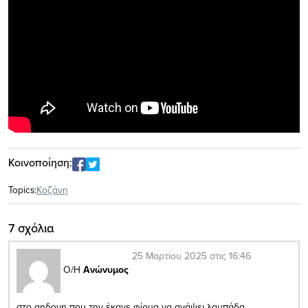
Κοινοποίηση:
Topics:
Κοζάνη
7 σχόλια
25 Μαρτίου 2025 στις 16:46
Ο/Η
Ανώνυμος
στο αηδονη που την έκανε φίρμα να ανάψει λαμπάδα