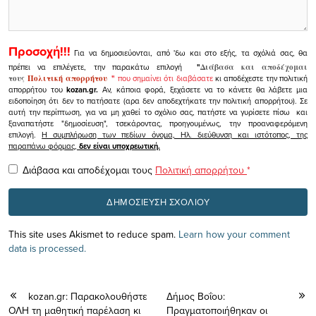
Προσοχή!!!
Για να δημοσιεύονται, από 'δω και στο εξής, τα σχόλιά σας, θα
πρέπει να επιλέγετε, την παρακάτω επιλογή
"
Διάβασα και αποδέχομαι
τους
Πολιτική απορρήτου
"
που σημαίνει ότι διαβάσατε
κι αποδέχεστε την πολιτική
απορρήτου του
kozan.gr.
Αν, κάποια φορά, ξεχάσετε να το κάνετε θα λάβετε μια
ειδοποίηση ότι δεν το πατήσατε (αρα δεν αποδεχτήκατε την πολιτική απορρήτου). Σε
αυτή την περίπτωση, για να μη χαθεί το σχόλιο σας, πατήστε να γυρίσετε πίσω και
ξαναπατήστε "δημοσίευση", τσεκάροντας, προηγουμένως, την προαναφερόμενη
επιλογή.
Η συμπλήρωση των πεδίων όνομα, Ηλ. διεύθυνση και ιστότοπος, της
παραπάνω φόρμας,
δεν είναι υποχρεωτική.
Διάβασα και αποδέχομαι τους
Πολιτική απορρήτου
*
This site uses Akismet to reduce spam.
Learn how your comment
data is processed.
kozan.gr: Παρακολουθήστε
Δήμος Βοΐου:
ΟΛΗ τη μαθητική παρέλαση κι
Πραγματοποιήθηκαν οι