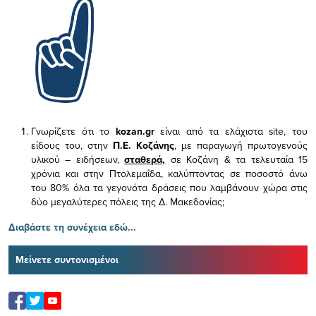
Γνωρίζετε ότι το
kozan.gr
είναι από τα ελάχιστα
site, του
είδους του,
στην
Π.Ε. Κοζάνης
, με παραγωγή πρωτογενούς
υλικού – ειδήσεων,
σταθερά,
σε Κοζάνη & τα τελευταία 15
χρόνια και στην Πτολεμαΐδα, καλύπτοντας σε ποσοστό άνω
του 80% όλα τα γεγονότα δράσεις που λαμβάνουν χώρα στις
δύο μεγαλύτερες πόλεις της Δ. Μακεδονίας;
Διαβάστε τη συνέχεια εδώ...
Μείνετε συντονισμένοι