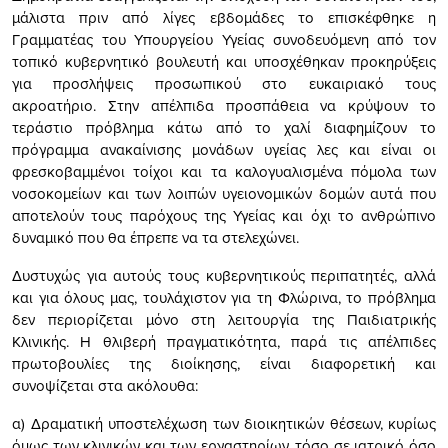
μάλιστα πριν από λίγες εβδομάδες το επισκέφθηκε η
Γραμματέας του Υπουργείου Υγείας συνοδευόμενη από τον
τοπικό κυβερνητικό βουλευτή και υποσχέθηκαν προκηρύξεις
για προσλήψεις προσωπικού στο ευκαιριακό τους
ακροατήριο. Στην απέλπιδα προσπάθεια να κρύψουν το
τεράστιο πρόβλημα κάτω από το χαλί διαφημίζουν το
πρόγραμμα ανακαίνισης μονάδων υγείας λες και είναι οι
φρεσκοβαμμένοι τοίχοι και τα καλογυαλισμένα πόμολα των
νοσοκομείων και των λοιπών υγειονομικών δομών αυτά που
αποτελούν τους παρόχους της Υγείας και όχι το ανθρώπινο
δυναμικό που θα έπρεπε να τα στελεχώνει.
Δυστυχώς για αυτούς τους κυβερνητικούς περιπατητές, αλλά
και για όλους μας, τουλάχιστον για τη Φλώρινα, το πρόβλημα
δεν περιορίζεται μόνο στη λειτουργία της Παιδιατρικής
Κλινικής. Η θλιβερή πραγματικότητα, παρά τις απέλπιδες
πρωτοβουλίες της διοίκησης, είναι διαφορετική και
συνοψίζεται στα ακόλουθα:
α) Δραματική υποστελέχωση των διοικητικών θέσεων, κυρίως
όμως των κλινικών και των εργαστηρίων, τόσο σε ιατρικό όσο