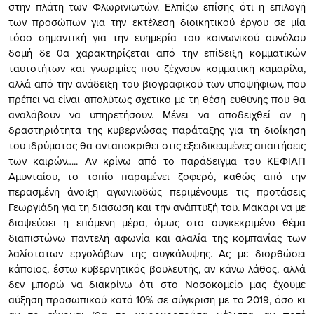
στην πλάτη των Φλωρινιωτών. Ελπίζω επίσης ότι η επιλογή
των προσώπων για την εκτέλεση διοικητικού έργου σε μία
τόσο σημαντική για την ευημερία του κοινωνικού συνόλου
δομή δε θα χαρακτηρίζεται από την επίδειξη κομματικών
ταυτοτήτων και γνωριμίες που ζέχνουν κομματική καμαρίλα,
αλλά από την ανάδειξη του βιογραφικού των υποψήφιων, που
πρέπει να είναι απολύτως σχετικό με τη θέση ευθύνης που θα
αναλάβουν να υπηρετήσουν. Μένει να αποδειχθεί αν η
δραστηριότητα της κυβερνώσας παράταξης για τη διοίκηση
του ιδρύματος θα ανταποκριθει στις εξειδικευμένες απαιτήσεις
των καιρών….. Αν κρίνω από το παράδειγμα του ΚΕΦΙΑΠ
Αμυνταίου, το τοπίο παραμένει ζοφερό, καθώς από την
περασμένη άνοιξη αγωνιωδώς περιμένουμε τις προτάσεις
Γεωργιάδη για τη διάσωση και την ανάπτυξή του. Μακάρι να με
διαψεύσει η επόμενη μέρα, όμως στο συγκεκριμένο θέμα
διαπιστώνω παντελή αφωνία και αλαλία της κομπανίας των
λαλίστατων εργολάβων της συγκάλυψης. Ας με διορθώσει
κάποιος, έστω κυβερνητικός βουλευτής, αν κάνω λάθος, αλλά
δεν μπορώ να διακρίνω ότι στο Νοσοκομείο μας έχουμε
αύξηση προσωπικού κατά 10% σε σύγκριση με το 2019, όσο κι