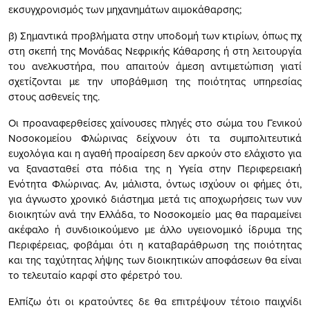
εκσυγχρονισμός των μηχανημάτων αιμοκάθαρσης;
β) Σημαντικά προβλήματα στην υποδομή των κτιρίων, όπως πχ
στη σκεπή της Μονάδας Νεφρικής Κάθαρσης ή στη λειτουργία
του ανελκυστήρα, που απαιτούν άμεση αντιμετώπιση γιατί
σχετίζονται με την υποβάθμιση της ποιότητας υπηρεσίας
στους ασθενείς της.
Οι προαναφερθείσες χαίνουσες πληγές στο σώμα του Γενικού
Νοσοκομείου Φλώρινας δείχνουν ότι τα συμπολιτευτικά
ευχολόγια και η αγαθή προαίρεση δεν αρκούν στο ελάχιστο για
να ξανασταθεί στα πόδια της η Υγεία στην Περιφερειακή
Ενότητα Φλώρινας. Αν, μάλιστα, όντως ισχύουν οι φήμες ότι,
για άγνωστο χρονικό διάστημα μετά τις αποχωρήσεις των νυν
διοικητών ανά την Ελλάδα, το Νοσοκομείο μας θα παραμείνει
ακέφαλο ή συνδιοικούμενο με άλλο υγειονομικό ίδρυμα της
Περιφέρειας, φοβάμαι ότι η καταβαράθρωση της ποιότητας
και της ταχύτητας λήψης των διοικητικών αποφάσεων θα είναι
το τελευταίο καρφί στο φέρετρό του.
Ελπίζω ότι οι κρατούντες δε θα επιτρέψουν τέτοιο παιχνίδι