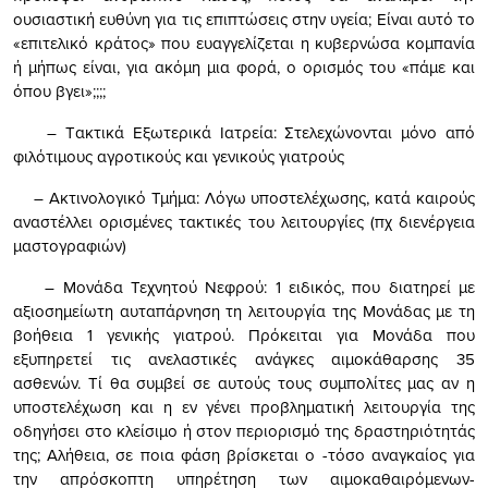
ουσιαστική ευθύνη για τις επιπτώσεις στην υγεία; Είναι αυτό το
«επιτελικό κράτος» που ευαγγελίζεται η κυβερνώσα κομπανία
ή μήπως είναι, για ακόμη μια φορά, ο ορισμός του «πάμε και
όπου βγει»;;;;
– Tακτικά Εξωτερικά Ιατρεία: Στελεχώνονται μόνο από
φιλότιμους αγροτικούς και γενικούς γιατρούς
– Ακτινολογικό Τμήμα: Λόγω υποστελέχωσης, κατά καιρούς
αναστέλλει ορισμένες τακτικές του λειτουργίες (πχ διενέργεια
μαστογραφιών)
– Μονάδα Τεχνητού Νεφρού: 1 ειδικός, που διατηρεί με
αξιοσημείωτη αυταπάρνηση τη λειτουργία της Μονάδας με τη
βοήθεια 1 γενικής γιατρού. Πρόκειται για Μονάδα που
εξυπηρετεί τις ανελαστικές ανάγκες αιμοκάθαρσης 35
ασθενών. Τί θα συμβεί σε αυτούς τους συμπολίτες μας αν η
υποστελέχωση και η εν γένει προβληματική λειτουργία της
οδηγήσει στο κλείσιμο ή στον περιορισμό της δραστηριότητάς
της; Αλήθεια, σε ποια φάση βρίσκεται ο -τόσο αναγκαίος για
την απρόσκοπτη υπηρέτηση των αιμοκαθαιρόμενων-