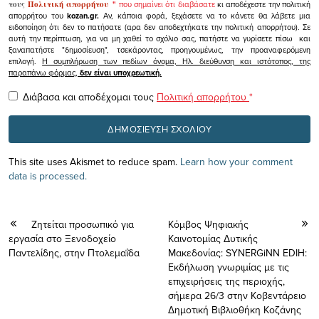
τους
Πολιτική απορρήτου
"
που σημαίνει ότι διαβάσατε
κι αποδέχεστε την πολιτική
απορρήτου του
kozan.gr.
Αν, κάποια φορά, ξεχάσετε να το κάνετε θα λάβετε μια
ειδοποίηση ότι δεν το πατήσατε (αρα δεν αποδεχτήκατε την πολιτική απορρήτου). Σε
αυτή την περίπτωση, για να μη χαθεί το σχόλιο σας, πατήστε να γυρίσετε πίσω και
ξαναπατήστε "δημοσίευση", τσεκάροντας, προηγουμένως, την προαναφερόμενη
επιλογή.
Η συμπλήρωση των πεδίων όνομα, Ηλ. διεύθυνση και ιστότοπος, της
παραπάνω φόρμας,
δεν είναι υποχρεωτική.
Διάβασα και αποδέχομαι τους
Πολιτική απορρήτου
*
This site uses Akismet to reduce spam.
Learn how your comment
data is processed.
Ζητείται προσωπικό για
Κόμβος Ψηφιακής
εργασία στο Ξενοδοχείο
Καινοτομίας Δυτικής
Παντελίδης, στην Πτολεμαΐδα
Μακεδονίας: SYNERGiNN EDIH:
Εκδήλωση γνωριμίας με τις
επιχειρήσεις της περιοχής,
σήμερα 26/3 στην Κοβεντάρειο
Δημοτική Βιβλιοθήκη Κοζάνης