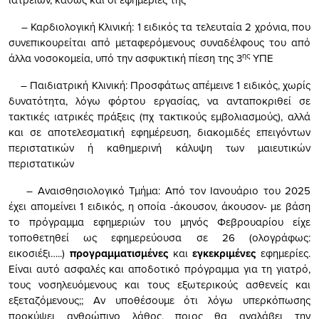
– Καρδιολογική Κλινική: 1 ειδικός τα τελευταία 2 χρόνια, που
συνεπικουρείται από μεταφερόμενους συναδέλφους του από
ης
άλλα νοσοκομεία, υπό την ασφυκτική πίεση της 3
ΥΠΕ
– Παιδιατρική Κλινική: Προσφάτως απέμεινε 1 ειδικός, χωρίς
δυνατότητα, λόγω φόρτου εργασίας, να ανταποκριθεί σε
τακτικές ιατρικές πράξεις (πχ τακτικούς εμβολιασμούς), αλλά
και σε αποτελεσματική εφημέρευση, διακομιδές επειγόντων
περιστατικών ή καθημερινή κάλυψη των μαιευτικών
περιστατικών
– Αναισθησιολογικό Τμήμα: Από τον Ιανουάριο του 2025
έχει απομείνει 1 ειδικός, η οποία -άκουσον, άκουσον- με βάση
το πρόγραμμα εφημεριών του μηνός Φεβρουαρίου είχε
τοποθετηθεί ως εφημερεύουσα σε 26 (ολογράφως:
εικοσιέξι…..)
προγραμματισμένες
και
εγκεκριμένες
εφημερίες.
Είναι αυτό ασφαλές και αποδοτικό πρόγραμμα για τη γιατρό,
τους νοσηλευόμενους και τους εξωτερικούς ασθενείς και
εξεταζόμενους;; Αν υποθέσουμε ότι λόγω υπερκόπωσης
προκύψει ανθρώπινο λάθος, ποιος θα αναλάβει την