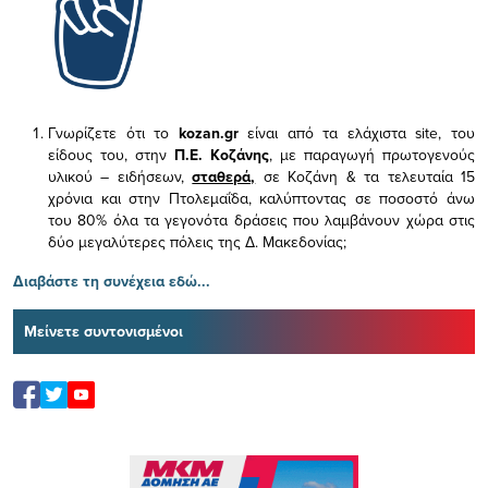
Γνωρίζετε ότι το
kozan.gr
είναι από τα ελάχιστα
site, του
είδους του,
στην
Π.Ε. Κοζάνης
, με παραγωγή πρωτογενούς
υλικού – ειδήσεων,
σταθερά,
σε Κοζάνη & τα τελευταία 15
χρόνια και στην Πτολεμαΐδα, καλύπτοντας σε ποσοστό άνω
του 80% όλα τα γεγονότα δράσεις που λαμβάνουν χώρα στις
δύο μεγαλύτερες πόλεις της Δ. Μακεδονίας;
Διαβάστε τη συνέχεια εδώ...
Μείνετε συντονισμένοι