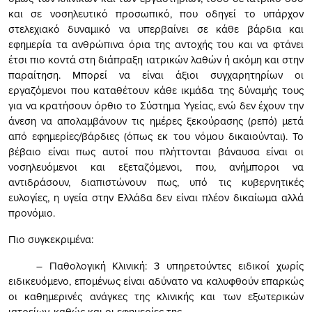
και σε νοσηλευτικό προσωπικό, που οδηγεί το υπάρχον
στελεχιακό δυναμικό να υπερβαίνει σε κάθε βάρδια και
εφημερία τα ανθρώπινα όρια της αντοχής του και να φτάνει
έτσι πιο κοντά στη διάπραξη ιατρικών λαθών ή ακόμη και στην
παραίτηση. Μπορεί να είναι άξιοι συγχαρητηρίων οι
εργαζόμενοι που καταθέτουν κάθε ικμάδα της δύναμής τους
για να κρατήσουν όρθιο το Σύστημα Υγείας, ενώ δεν έχουν την
άνεση να απολαμβάνουν τις ημέρες ξεκούρασης (ρεπό) μετά
από εφημερίες/βάρδιες (όπως εκ του νόμου δικαιούνται). Το
βέβαιο είναι πως αυτοί που πλήττονται βάναυσα είναι οι
νοσηλευόμενοι και εξεταζόμενοι, που, ανήμποροι να
αντιδράσουν, διαπιστώνουν πως, υπό τις κυβερνητικές
ευλογίες, η υγεία στην Ελλάδα δεν είναι πλέον δικαίωμα αλλά
προνόμιο.
Πιο συγκεκριμένα:
– Παθολογική Κλινική: 3 υπηρετούντες ειδικοί χωρίς
ειδικευόμενο, επομένως είναι αδύνατο να καλυφθούν επαρκώς
οι καθημερινές ανάγκες της κλινικής και των εξωτερικών
ιατρείων, καθώς και οι εφημερίες της