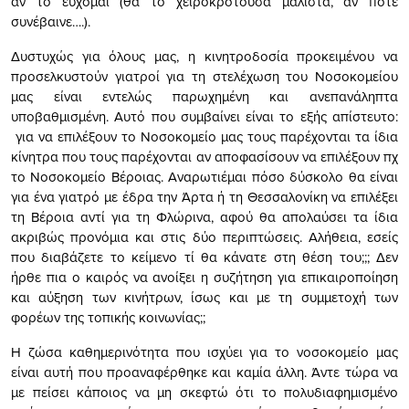
αν το εύχομαι (θα το χειροκροτούσα μάλιστα, αν ποτέ
συνέβαινε….).
Δυστυχώς για όλους μας, η κινητροδοσία προκειμένου να
προσελκυστούν γιατροί για τη στελέχωση του Νοσοκομείου
μας είναι εντελώς παρωχημένη και ανεπανάληπτα
υποβαθμισμένη. Αυτό που συμβαίνει είναι το εξής απίστευτο:
για να επιλέξουν το Νοσοκομείο μας τους παρέχονται τα ίδια
κίνητρα που τους παρέχονται αν αποφασίσουν να επιλέξουν πχ
το Νοσοκομείο Βέροιας. Αναρωτιέμαι πόσο δύσκολο θα είναι
για ένα γιατρό με έδρα την Άρτα ή τη Θεσσαλονίκη να επιλέξει
τη Βέροια αντί για τη Φλώρινα, αφού θα απολαύσει τα ίδια
ακριβώς προνόμια και στις δύο περιπτώσεις. Αλήθεια, εσείς
που διαβάζετε το κείμενο τί θα κάνατε στη θέση του;;; Δεν
ήρθε πια ο καιρός να ανοίξει η συζήτηση για επικαιροποίηση
και αύξηση των κινήτρων, ίσως και με τη συμμετοχή των
φορέων της τοπικής κοινωνίας;;
Η ζώσα καθημερινότητα που ισχύει για το νοσοκομείο μας
είναι αυτή που προαναφέρθηκε και καμία άλλη. Άντε τώρα να
με πείσει κάποιος να μη σκεφτώ ότι το πολυδιαφημισμένο