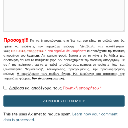
Προσοχή!!!
Για να δημοσιεύονται, από 'δω και στο εξής, τα σχόλιά σας, θα
πρέπει να επιλέγετε, την παρακάτω επιλογή
"
Διάβασα και αποδέχομαι
τους
Πολιτική απορρήτου
"
που σημαίνει ότι διαβάσατε
κι αποδέχεστε την πολιτική
απορρήτου του
kozan.gr.
Αν, κάποια φορά, ξεχάσετε να το κάνετε θα λάβετε μια
ειδοποίηση ότι δεν το πατήσατε (αρα δεν αποδεχτήκατε την πολιτική απορρήτου). Σε
αυτή την περίπτωση, για να μη χαθεί το σχόλιο σας, πατήστε να γυρίσετε πίσω και
ξαναπατήστε "δημοσίευση", τσεκάροντας, προηγουμένως, την προαναφερόμενη
επιλογή.
Η συμπλήρωση των πεδίων όνομα, Ηλ. διεύθυνση και ιστότοπος, της
παραπάνω φόρμας,
δεν είναι υποχρεωτική.
Διάβασα και αποδέχομαι τους
Πολιτική απορρήτου
*
This site uses Akismet to reduce spam.
Learn how your comment
data is processed.