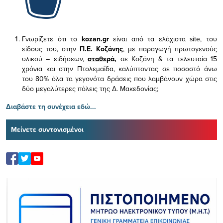
Γνωρίζετε ότι το
kozan.gr
είναι από τα ελάχιστα
site, του
είδους του,
στην
Π.Ε. Κοζάνης
, με παραγωγή πρωτογενούς
υλικού – ειδήσεων,
σταθερά,
σε Κοζάνη & τα τελευταία 15
χρόνια και στην Πτολεμαΐδα, καλύπτοντας σε ποσοστό άνω
του 80% όλα τα γεγονότα δράσεις που λαμβάνουν χώρα στις
δύο μεγαλύτερες πόλεις της Δ. Μακεδονίας;
Διαβάστε τη συνέχεια εδώ...
Μείνετε συντονισμένοι