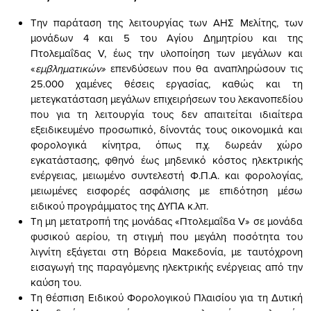
Την παράταση της λειτουργίας των ΑΗΣ Μελίτης, των
μονάδων 4 και 5 του Αγίου Δημητρίου και της
Πτολεμαΐδας V, έως την υλοποίηση των μεγάλων και
«
εμβληματικών»
επενδύσεων που θα αναπληρώσουν τις
25.000 χαμένες θέσεις εργασίας, καθώς και τη
μετεγκατάσταση μεγάλων επιχειρήσεων του λεκανοπεδίου
που για τη λειτουργία τους δεν απαιτείται ιδιαίτερα
εξειδικευμένο προσωπικό, δίνοντάς τους οικονομικά και
φορολογικά κίνητρα, όπως π.χ. δωρεάν χώρο
εγκατάστασης, φθηνό έως μηδενικό κόστος ηλεκτρικής
ενέργειας, μειωμένο συντελεστή Φ.Π.Α. και φορολογίας,
μειωμένες εισφορές ασφάλισης με επιδότηση μέσω
ειδικού προγράμματος της ΔΥΠΑ κ.λπ.
Τη μη μετατροπή της μονάδας «Πτολεμαΐδα V» σε μονάδα
φυσικού αερίου, τη στιγμή που μεγάλη ποσότητα του
λιγνίτη εξάγεται στη Βόρεια Μακεδονία, με ταυτόχρονη
εισαγωγή της παραγόμενης ηλεκτρικής ενέργειας από την
καύση του.
Τη θέσπιση Ειδικού Φορολογικού Πλαισίου για τη Δυτική