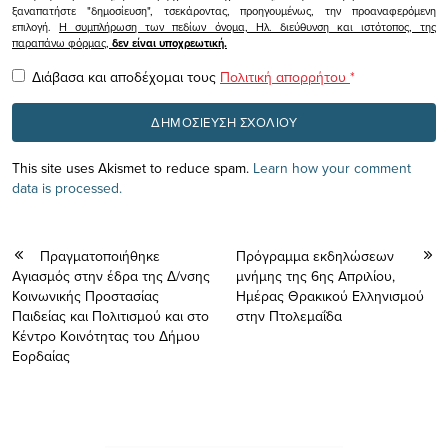
ξαναπατήστε "δημοσίευση", τσεκάροντας, προηγουμένως, την προαναφερόμενη
επιλογή.
Η συμπλήρωση των πεδίων όνομα, Ηλ. διεύθυνση και ιστότοπος, της
παραπάνω φόρμας,
δεν είναι υποχρεωτική.
Διάβασα και αποδέχομαι τους
Πολιτική απορρήτου
*
This site uses Akismet to reduce spam.
Learn how your comment
data is processed.
Πραγματοποιήθηκε
Πρόγραμμα εκδηλώσεων
Αγιασμός στην έδρα της Δ/νσης
μνήμης της 6ης Απριλίου,
Κοινωνικής Προστασίας
Ημέρας Θρακικού Ελληνισμού
Παιδείας και Πολιτισμού και στο
στην Πτολεμαΐδα
Κέντρο Κοινότητας του Δήμου
Εορδαίας