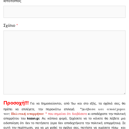
Ιστότοπος
Σχόλιο
*
Προσοχή!!!
Για να δημοσιεύονται, από 'δω και στο εξής, τα σχόλιά σας, θα
πρέπει να επιλέγετε, την παρακάτω επιλογή
"
Διάβασα και αποδέχομαι
τους
Πολιτική απορρήτου
"
που σημαίνει ότι διαβάσατε
κι αποδέχεστε την πολιτική
απορρήτου του
kozan.gr.
Αν, κάποια φορά, ξεχάσετε να το κάνετε θα λάβετε μια
ειδοποίηση ότι δεν το πατήσατε (αρα δεν αποδεχτήκατε την πολιτική απορρήτου). Σε
αυτή την περίπτωση, για να μη χαθεί το σχόλιο σας, πατήστε να γυρίσετε πίσω και