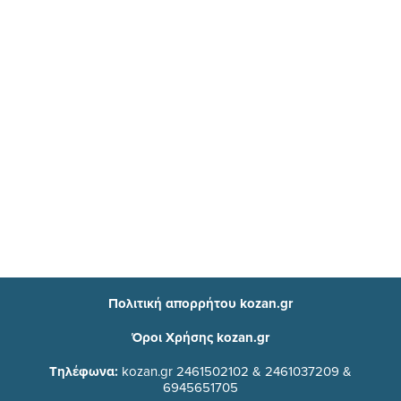
Πολιτική απορρήτου kozan.gr
Όροι Χρήσης kozan.gr
Τηλέφωνα:
kozan.gr 2461502102 & 2461037209 &
6945651705