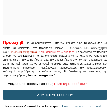
Προσοχή!!!
Για να δημοσιεύονται, από 'δω και στο εξής, τα σχόλιά σας, θα
πρέπει να επιλέγετε, την παρακάτω επιλογή
"
Διάβασα και αποδέχομαι
τους
Πολιτική απορρήτου
"
που σημαίνει ότι διαβάσατε
κι αποδέχεστε την πολιτική
απορρήτου του
kozan.gr.
Αν, κάποια φορά, ξεχάσετε να το κάνετε θα λάβετε μια
ειδοποίηση ότι δεν το πατήσατε (αρα δεν αποδεχτήκατε την πολιτική απορρήτου). Σε
αυτή την περίπτωση, για να μη χαθεί το σχόλιο σας, πατήστε να γυρίσετε πίσω και
ξαναπατήστε "δημοσίευση", τσεκάροντας, προηγουμένως, την προαναφερόμενη
επιλογή.
Η συμπλήρωση των πεδίων όνομα, Ηλ. διεύθυνση και ιστότοπος, της
παραπάνω φόρμας,
δεν είναι υποχρεωτική.
Διάβασα και αποδέχομαι τους
Πολιτική απορρήτου
*
This site uses Akismet to reduce spam.
Learn how your comment