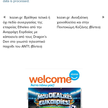
data is processed.
kozan.gr: Βρέθηκε τελικά ή
kozan.gr: Ανοιξιάτικη
όχι πεδίο συνεργασίας της
χιονοθύελλα και στην
εταιρείας Etheleo από την
Ποντοκώμη Κοζάνης (Βίντεο)
Αναρράχη Εορδαίας με
κάποιον/α από τους Dragon’s
Den στο γνωστό τηλεοπτικό
παιχνίδι του ΑΝΤ1; (Βίντεο)