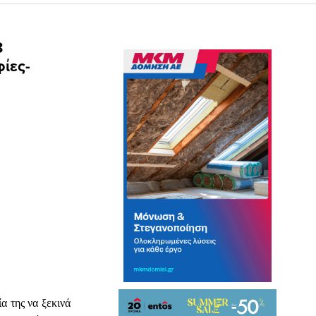
8
ίες-
α της να ξεκινά