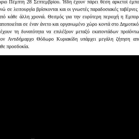
ύριο Πέμπτη 28 Σεπτεμβρίου. Ήδη έχουν πάρει θέση αρκετοί έμπορ
νώ σε λειτουργία βρίσκονται και οι γνωστές παραδοσιακές ταβέρνες 
από κάθε άλλη χρονιά. Θεσμός για την ευρύτερη περιοχή η Εμπο
τοποιείται σε έναν άνετο και οργανωμένο χώρο κοντά στο Δημοτικό
 έχουν τη δυνατότητα να επιλέξουν μεταξύ εκατοντάδων προϊόντω
ον Αντιδήμαρχο Θόδωρο Κυριακίδη υπάρχει μεγάλη ζήτηση από
άθε προσδοκία.