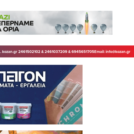
. kozan.gr 2461502102 & 2461037209 & 6945651705
Email:
info@kozan.gr