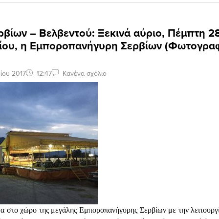
βίων – Βελβεντού: Ξεκινά αύριο, Πέμπτη 2
ίου, η Εμποροπανήγυρη Σερβίων (Φωτογραφ
ίου 2017
12:47
Κανένα σχόλιο
μα στο χώρο της μεγάλης Εμποροπανήγυρης Σερβίων με την λειτουργί