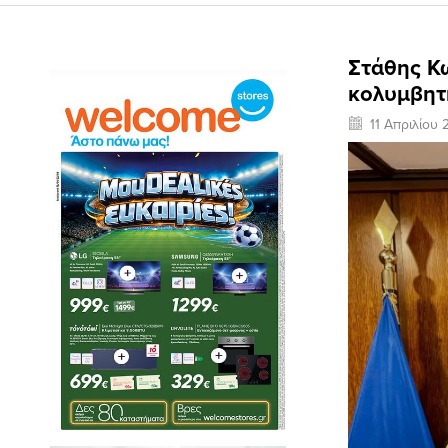
Στάθης Κω
κολυμβητ
11 Απριλίου