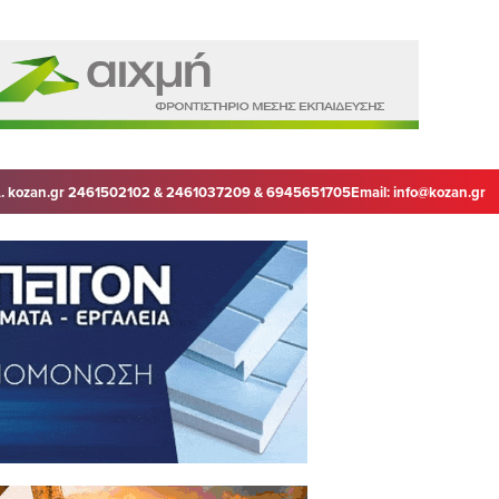
. kozan.gr 2461502102 & 2461037209 & 6945651705
Email:
info@kozan.gr