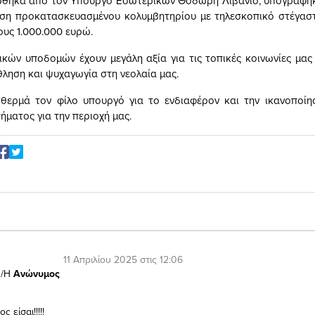
θηκα από τον Υπουργό Εσωτερικών Θοδωρή Λιβάνιο, υπογράφηκ
αση προκατασκευασμένου κολυμβητηρίου με τηλεσκοπικό στέγασ
ους 1.000.000 ευρώ.
ικών υποδομών έχουν μεγάλη αξία για τις τοπικές κοινωνίες μας 
θληση και ψυχαγωγία στη νεολαία μας.
 θερμά τον φίλο υπουργό για το ενδιαφέρον και την ικανοποίη
ήματος για την περιοχή μας.
11 Απριλίου 2025 στις 12:06
/Η
Ανώνυμος
 είσαι!!!!!