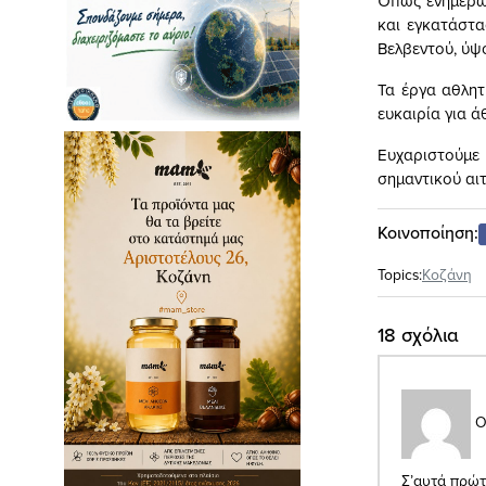
Όπως ενημερώ
και εγκατάστ
Βελβεντού, ύψ
Τα έργα αθλητ
ευκαιρία για ά
Ευχαριστούμε
σημαντικού αιτ
Κοινοποίηση:
Topics:
Κοζάνη
18 σχόλια
Ο
Σ’αυτά πρώτος