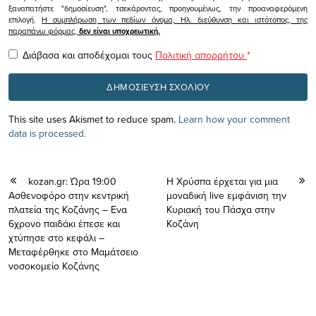
ξαναπατήστε "δημοσίευση", τσεκάροντας, προηγουμένως, την προαναφερόμενη
επιλογή.
Η συμπλήρωση των πεδίων όνομα, Ηλ. διεύθυνση και ιστότοπος, της
παραπάνω φόρμας,
δεν είναι υποχρεωτική.
Διάβασα και αποδέχομαι τους
Πολιτική απορρήτου
*
This site uses Akismet to reduce spam.
Learn how your comment
data is processed.
kozan.gr: Ώρα 19:00
Η Xρύσπα έρχεται για μια
Ασθενοφόρο στην κεντρική
μοναδική live εμφάνιση την
πλατεία της Κοζάνης – Ενα
Κυριακή του Πάσχα στην
6χρονο παιδάκι έπεσε και
Κοζάνη
χτύπησε στο κεφάλι –
Μεταφέρθηκε στο Μαμάτσειο
νοσοκομείο Κοζάνης