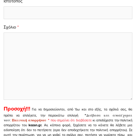
Ιστότοπος
Σχόλιο
*
Προσοχή!!!
Για να δημοσιεύονται, από 'δω και στο εξής, τα σχόλιά σας, θα
πρέπει να επιλέγετε, την παρακάτω επιλογή
"
Διάβασα και αποδέχομαι
τους
Πολιτική απορρήτου
"
που σημαίνει ότι διαβάσατε
κι αποδέχεστε την πολιτική
απορρήτου του
kozan.gr.
Αν, κάποια φορά, ξεχάσετε να το κάνετε θα λάβετε μια
ειδοποίηση ότι δεν το πατήσατε (αρα δεν αποδεχτήκατε την πολιτική απορρήτου). Σε
αυτή την περίπτωση, για να μη χαθεί το σχόλιο σας, πατήστε να γυρίσετε πίσω και