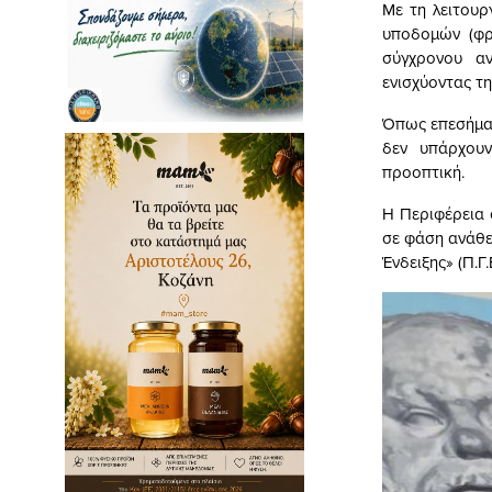
Με τη λειτουρ
υποδομών (φρ
σύγχρονου αν
ενισχύοντας τ
Όπως επεσήμαν
δεν υπάρχουν
προοπτική.
Η Περιφέρεια 
σε φάση ανάθε
Ένδειξης» (Π.Γ.Ε