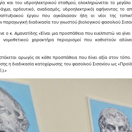
γία και του υδροηλεκτρικού σταθμού, ολοκληρώνεται το μεγάλο
άγμα, αρδευτικό, αναδασμός, υδροηλεκτρικό) αφήνοντας το α
απτυξιακού έργου που αγκάλιασαν ήδη οι νέοι της τοπική
ην παραγωγική διαδικασία του γνωστού βιολογικού φασολιού Σισαν
ε ο κ. Αμανατίδης «Είναι μια προσπάθεια που ευελπιστώ να γίνει
 νομοθετικού χαρακτήρα περιορισμοί που καθιστούν αδύνα
στέκεται αρωγός σε κάθε προσπάθεια που δίνει αξία στον τόπο.
σης η διαδικασία κατοχύρωσης του φασολιού Σισανίου ως «Προϊ
.).»