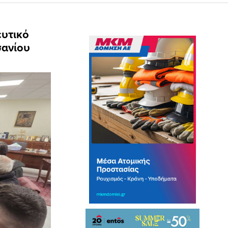
ευτικό
σανίου