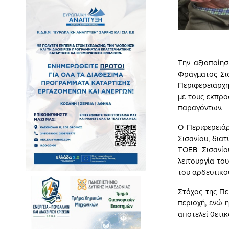
Την αξιοποίη
Φράγματος Σισ
Περιφερειάρχ
με τους εκπρο
παραγόντων.
Ο Περιφερειά
Σισανίου, δια
ΤΟΕΒ Σισανίο
λειτουργία το
του αρδευτικο
Στόχος της Πε
περιοχή, ενώ 
αποτελεί θετικ