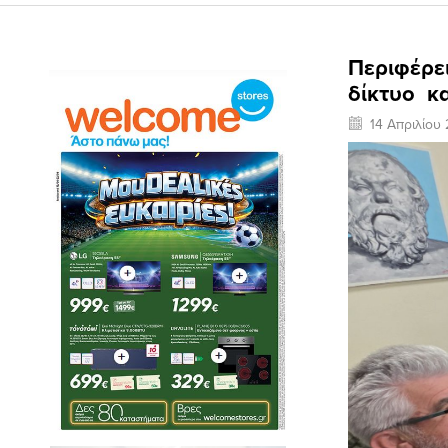
Περιφέρει
δίκτυο κ
14 Απριλίου