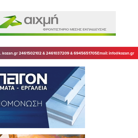
. kozan.gr 2461502102 & 2461037209 & 6945651705
Email:
info@kozan.gr