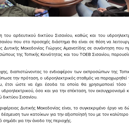
ση του αρδευτικού δικτύου Σισανίου, καθώς και του υδροηλεκτ
ανίου που στο προσεχές διάστημα θα είναι σε θέση να λειτουργ
ης Δυτικής Μακεδονίας Γιώργος Αμανατίδης σε συνάντηση που π
σώπους της Τοπικής Κοινότητας και του ΤΟΕΒ Σισανίου, παρουσ
ρχης, διαπιστώνοντας το ενδιαφέρον των εκπροσώπων της Τοπικ
τύπωσε την πρόταση, ο υδροηλεκτρικός σταθμός να παραχωρηθεί 
υ, έτσι ώστε να έχει έσοδα τα οποία θα χρησιμοποιεί τόσο 
υ υδροηλεκτρικού, όσο και για την επέκταση, τον εκσυγχρονισμό κ
ύ δικτύου Σισανίου.
ριφέρειας Δυτικής Μακεδονίας είναι, το συγκεκριμένο έργο να δ
η δέσμευση των κατοίκων για την αξιοποίησή του με τον καλύτερ
ό σημάδι για την άνοδο της περιοχής.