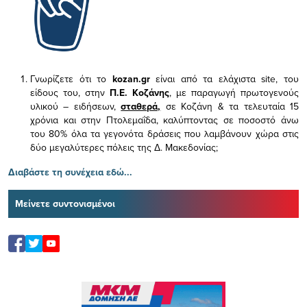
Γνωρίζετε ότι το
kozan.gr
είναι από τα ελάχιστα
site, του
είδους του,
στην
Π.Ε. Κοζάνης
, με παραγωγή πρωτογενούς
υλικού – ειδήσεων,
σταθερά,
σε Κοζάνη & τα τελευταία 15
χρόνια και στην Πτολεμαΐδα, καλύπτοντας σε ποσοστό άνω
του 80% όλα τα γεγονότα δράσεις που λαμβάνουν χώρα στις
δύο μεγαλύτερες πόλεις της Δ. Μακεδονίας;
Διαβάστε τη συνέχεια εδώ...
Μείνετε συντονισμένοι