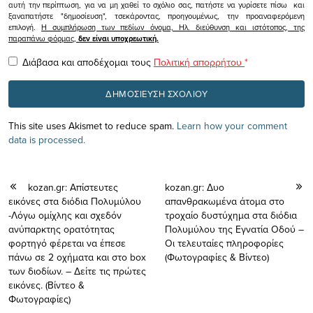
αυτή την περίπτωση, για να μη χαθεί το σχόλιο σας, πατήστε να γυρίσετε πίσω και
ξαναπατήστε "δημοσίευση", τσεκάροντας, προηγουμένως, την προαναφερόμενη
επιλογή.
Η συμπλήρωση των πεδίων όνομα, Ηλ. διεύθυνση και ιστότοπος, της
παραπάνω φόρμας,
δεν είναι υποχρεωτική.
Διάβασα και αποδέχομαι τους
Πολιτική απορρήτου
*
This site uses Akismet to reduce spam.
Learn how your comment
data is processed.
kozan.gr: Απίστευτες
kozan.gr: Δυο
εικόνες στα διόδια Πολυμύλου
απανθρακωμένα άτομα στο
-Λόγω ομίχλης και σχεδόν
τροχαίο δυστύχημα στα διόδια
ανύπαρκτης ορατότητας
Πολυμύλου της Εγνατία Οδού –
φορτηγό φέρεται να έπεσε
Οι τελευταίες πληροφορίες
πάνω σε 2 οχήματα και στο box
(Φωτογραφίες & Βίντεο)
των διοδίων. – Δείτε τις πρώτες
εικόνες. (Βίντεο &
Φωτογραφίες)