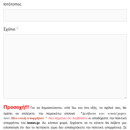
Ιστότοπος
Σχόλιο
*
Προσοχή!!!
Για να δημοσιεύονται, από 'δω και στο εξής, τα σχόλιά σας, θα
πρέπει να επιλέγετε, την παρακάτω επιλογή
"
Διάβασα και αποδέχομαι
τους
Πολιτική απορρήτου
"
που σημαίνει ότι διαβάσατε
κι αποδέχεστε την πολιτική
απορρήτου του
kozan.gr.
Αν, κάποια φορά, ξεχάσετε να το κάνετε θα λάβετε μια
ειδοποίηση ότι δεν το πατήσατε (αρα δεν αποδεχτήκατε την πολιτική απορρήτου). Σε