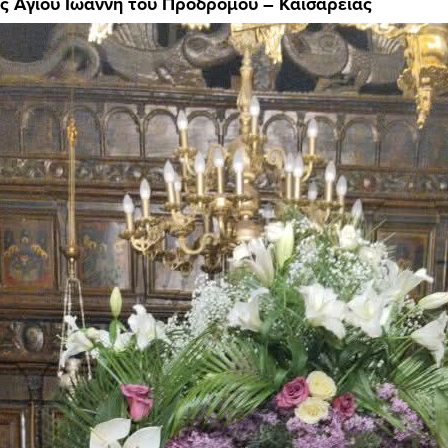
ός Αγίου Ιωάννη του Προδρόμου – Καισαρειάς