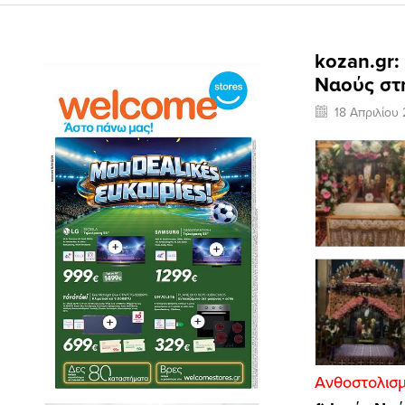
kozan.gr:
Ναούς στ
18 Απριλίου
Ανθοστολισμ