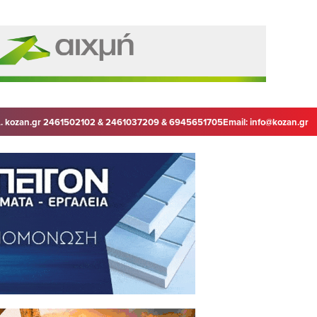
. kozan.gr 2461502102 & 2461037209 & 6945651705
Email:
info@kozan.gr