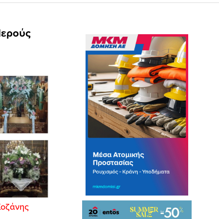
Ιερούς
Κοζάνης