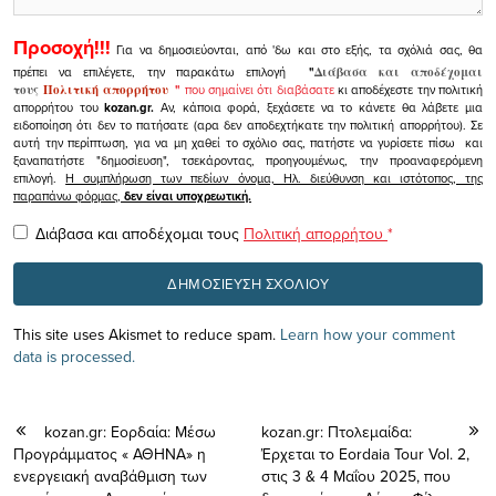
Προσοχή!!!
Για να δημοσιεύονται, από 'δω και στο εξής, τα σχόλιά σας, θα
πρέπει να επιλέγετε, την παρακάτω επιλογή
"
Διάβασα και αποδέχομαι
τους
Πολιτική απορρήτου
"
που σημαίνει ότι διαβάσατε
κι αποδέχεστε την πολιτική
απορρήτου του
kozan.gr.
Αν, κάποια φορά, ξεχάσετε να το κάνετε θα λάβετε μια
ειδοποίηση ότι δεν το πατήσατε (αρα δεν αποδεχτήκατε την πολιτική απορρήτου). Σε
αυτή την περίπτωση, για να μη χαθεί το σχόλιο σας, πατήστε να γυρίσετε πίσω και
ξαναπατήστε "δημοσίευση", τσεκάροντας, προηγουμένως, την προαναφερόμενη
επιλογή.
Η συμπλήρωση των πεδίων όνομα, Ηλ. διεύθυνση και ιστότοπος, της
παραπάνω φόρμας,
δεν είναι υποχρεωτική.
Διάβασα και αποδέχομαι τους
Πολιτική απορρήτου
*
This site uses Akismet to reduce spam.
Learn how your comment
data is processed.
kozan.gr: Εορδαία: Μέσω
kozan.gr: Πτολεμαίδα:
Προγράμματος « ΑΘΗΝΑ» η
Έρχεται το Eordaia Tour Vol. 2,
ενεργειακή αναβάθμιση των
στις 3 & 4 Μαΐου 2025, που