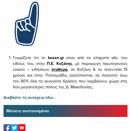
Γνωρίζετε ότι το
kozan.gr
είναι από τα ελάχιστα
site, του
είδους του,
στην
Π.Ε. Κοζάνης
, με παραγωγή πρωτογενούς
υλικού – ειδήσεων,
σταθερά,
σε Κοζάνη & τα τελευταία 15
χρόνια και στην Πτολεμαΐδα, καλύπτοντας σε ποσοστό άνω
του 80% όλα τα γεγονότα δράσεις που λαμβάνουν χώρα στις
δύο μεγαλύτερες πόλεις της Δ. Μακεδονίας;
Διαβάστε τη συνέχεια εδώ...
Μείνετε συντονισμένοι