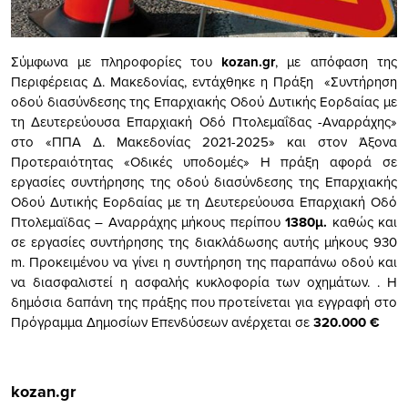
Σύμφωνα με πληροφορίες του
kozan.gr
, με απόφαση της
Περιφέρειας Δ. Μακεδονίας, εντάχθηκε η Πράξη «Συντήρηση
οδού διασύνδεσης της Επαρχιακής Οδού Δυτικής Εορδαίας με
τη Δευτερεύουσα Επαρχιακή Οδό Πτολεμαΐδας -Αναρράχης»
στο «ΠΠΑ Δ. Μακεδονίας 2021-2025» και στον Άξονα
Προτεραιότητας «Οδικές υποδομές» Η πράξη αφορά σε
εργασίες συντήρησης της οδού διασύνδεσης της Επαρχιακής
Οδού Δυτικής Εορδαίας με τη Δευτερεύουσα Επαρχιακή Οδό
Πτολεμαϊδας – Αναρράχης μήκους περίπου
1380μ.
καθώς και
σε εργασίες συντήρησης της διακλάδωσης αυτής μήκους 930
m. Προκειμένου να γίνει η συντήρηση της παραπάνω οδού και
να διασφαλιστεί η ασφαλής κυκλοφορία των οχημάτων. . Η
δημόσια δαπάνη της πράξης που προτείνεται για εγγραφή στο
Πρόγραμμα Δημοσίων Επενδύσεων ανέρχεται σε
320.000 €
kozan.gr