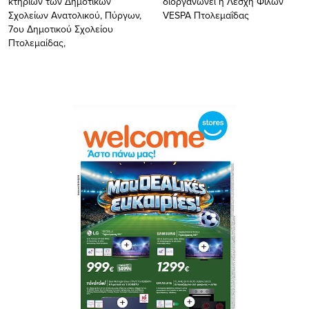
κτηρίων των Δημοτικών
διοργανώνει η Λέσχη Φίλων
Σχολείων Ανατολικού, Πύργων,
VESPA Πτολεμαΐδας
7ου Δημοτικού Σχολείου
Πτολεμαίδας,