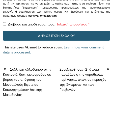
αυτή την περίπτωση, για να μη χαθεί το σχόλιο σας, πατήστε να γυρίσετε πίσω και
ξαναπατήστε "δημοσίευση", τσεκάροντας, προηγουμένως, την προαναφερόμενη
επιλογή.
Η συμπλήρωση των πεδίων όνομα, Ηλ. διεύθυνση και ιστότοπος, της
παραπάνω φόρμας,
δεν είναι υποχρεωτική.
Διάβασα και αποδέχομαι τους
Πολιτική απορρήτου
*
This site uses Akismet to reduce spam.
Learn how your comment
data is processed.
Σύλληψη αλλοδαπού στην
Συνελήφθησαν -2- άτομα
Καστοριά, διότι εκκρεμούσε σε
παραβάσεις της νομοθεσίας
βάρος του απόφαση του
περί ναρκωτικών, σε περιοχές
Μονομελούς Εφετείου
της Φλώρινας και των
Κακουργημάτων Δυτικής
Γρεβενών
Μακεδονίας