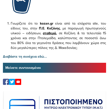
Γνωρίζετε ότι το
kozan.gr
είναι από τα ελάχιστα
site, του
είδους του,
στην
Π.Ε. Κοζάνης
, με παραγωγή πρωτογενούς
υλικού – ειδήσεων,
σταθερά,
σε Κοζάνη & τα τελευταία 15
χρόνια και στην Πτολεμαΐδα, καλύπτοντας σε ποσοστό άνω
του 80% όλα τα γεγονότα δράσεις που λαμβάνουν χώρα στις
δύο μεγαλύτερες πόλεις της Δ. Μακεδονίας;
Διαβάστε τη συνέχεια εδώ...
Μείνετε συντονισμένοι