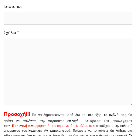
Ιστότοπος
Σχόλιο
*
Προσοχή!!!
Για να δημοσιεύονται, από 'δω και στο εξής, τα σχόλιά σας, θα
πρέπει να επιλέγετε, την παρακάτω επιλογή
"
Διάβασα και αποδέχομαι
τους
Πολιτική απορρήτου
"
που σημαίνει ότι διαβάσατε
κι αποδέχεστε την πολιτική
απορρήτου του
kozan.gr.
Αν, κάποια φορά, ξεχάσετε να το κάνετε θα λάβετε μια
ειδοποίηση ότι δεν το πατήσατε (αρα δεν αποδεχτήκατε την πολιτική απορρήτου). Σε