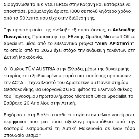
διοργάνωσε το ΙΕΚ VOLTEROS στην Κοζάνη και κατάφερε να
αποσπάσει βαθμολογία άριστα 1000 σε πολύ λιγότερο χρόνο
από τα 50 λεπτά που είχε στην διάθεση της.
Την προετοιμασία της ανέλαβε
εξ αποστάσεως,
ο
Ασλανίδης
Παναγιώτης
, Προπονητής της Εθνικής Ομάδας Microsoft Office
Specialist, μέσα από το εθελοντικό project
“ΑΙΕΝ ΑΡΙΣΤΕΥin”
,
το οποίο από το 2022 έχει στόχο την ανάδειξη ταλέντων στη
Δυτική Μακεδονία.
O
Όμιλος TÜV AUSTRIA στην Ελλάδα, μέσω της θυγατρικής
εταιρίας και εξειδικευμένου φορέα πιστοποίησης προσώπων
την ACTA – Τεχνοβλαστό του Αριστοτελείου Πανεπιστημίου
Θεσσαλονίκης,
θα διοργανώσει και φέτος το Ελληνικό σκέλος
του Παγκοσμίου πρωταθλήματος Microsoft Office Specialist, το
Σάββατο 26 Απριλίου στην Αττική.
Ευχόμαστε στη Βιολέττα κάθε επιτυχία στον τελικό και είμαστε
περήφανοι που μια τόσο αξιόλογη προσπάθεια από την
Καστοριά εκπροσωπεί τη Δυτική Μακεδονία σε έναν τόσο
σπουδαίο θεσμό.
“