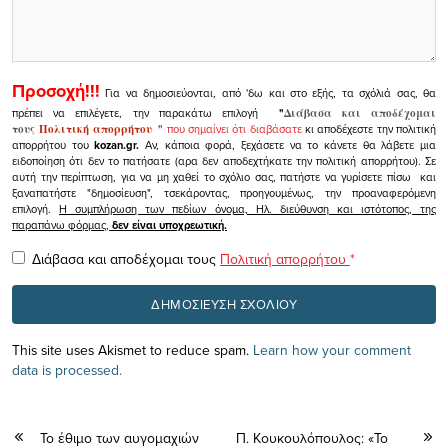
Προσοχή!!!
Για να δημοσιεύονται, από 'δω και στο εξής, τα σχόλιά σας, θα
πρέπει να επιλέγετε, την παρακάτω επιλογή
"
Διάβασα και αποδέχομαι
τους
Πολιτική απορρήτου
"
που σημαίνει ότι διαβάσατε
κι αποδέχεστε την πολιτική
απορρήτου του
kozan.gr.
Αν, κάποια φορά, ξεχάσετε να το κάνετε θα λάβετε μια
ειδοποίηση ότι δεν το πατήσατε (αρα δεν αποδεχτήκατε την πολιτική απορρήτου). Σε
αυτή την περίπτωση, για να μη χαθεί το σχόλιο σας, πατήστε να γυρίσετε πίσω και
ξαναπατήστε "δημοσίευση", τσεκάροντας, προηγουμένως, την προαναφερόμενη
επιλογή.
Η συμπλήρωση των πεδίων όνομα, Ηλ. διεύθυνση και ιστότοπος, της
παραπάνω φόρμας,
δεν είναι υποχρεωτική.
Διάβασα και αποδέχομαι τους
Πολιτική απορρήτου
*
This site uses Akismet to reduce spam.
Learn how your comment
data is processed.
Το έθιμο των αυγομαχιών
Π. Κουκουλόπουλος: «Το