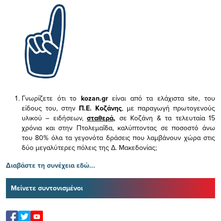
Γνωρίζετε ότι το
kozan.gr
είναι από τα ελάχιστα
site, του
είδους του,
στην
Π.Ε. Κοζάνης
, με παραγωγή πρωτογενούς
υλικού – ειδήσεων,
σταθερά,
σε Κοζάνη & τα τελευταία 15
χρόνια και στην Πτολεμαΐδα, καλύπτοντας σε ποσοστό άνω
του 80% όλα τα γεγονότα δράσεις που λαμβάνουν χώρα στις
δύο μεγαλύτερες πόλεις της Δ. Μακεδονίας;
Διαβάστε τη συνέχεια εδώ...
Μείνετε συντονισμένοι