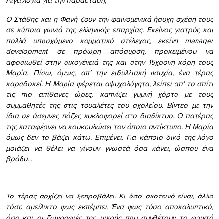
Λίγα λόγια για την παράσταση,
Ο Στάθης και η Φανή ζουν την φαινομενικά ήσυχη σχέση τους
σε κάποια γωνιά της ελληνικής επαρχίας. Εκείνος γιατρός και
πολλά υποσχόμενο κομματικό στέλεχος, εκείνη manager
development σε πρόωρη απόσυρση, προκειμένου να
αφοσιωθεί στην οικογένειά της και στην 15χρονη κόρη τους
Μαρία. Πίσω, όμως, απ’ την ειδυλλιακή ησυχία, ένα τέρας
καραδοκεί. Η Μαρία φέρεται αψυχολόγητα, λείπει απ’ το σπίτι
τις πιο απίθανες ώρες, καπνίζει γυμνή χόρτο με τους
συμμαθητές της στις τουαλέτες του σχολείου. Βίντεο με την
ίδια σε άσεμνες πόζες κυκλοφορεί στο διαδίκτυο. Ο πατέρας
της καταφέρνει να κουκουλώσει τον όποιο αντίκτυπο. Η Μαρία
όμως δεν το βάζει κάτω. Επιμένει. Για κάποιο δικό της λόγο
μοιάζει να θέλει να γίνουν γνωστά όσα κάνει, ώσπου ένα
βράδυ…
Το τέρας αρχίζει να ξεπροβάλει. Κι όσο σκοτεινό είναι, άλλο
τόσο αμείλικτο φως εκπέμπει. Ένα φως τόσο αποκαλυπτικό,
όσο και οι ζωγραφιές της μικρής που συνθέτουν το φριχτό