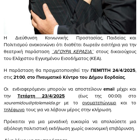
H Διεύθυνση Κοινωνικής Προστασίας, Παιδείας και
Πολιτισμού ανακοινώνει ότι διαθέτει δωρεάν εισιτήρια για την
θεατρική παράσταση
¨ΑΓΟΥΡΑ ΚΕΡΑΣΙΑ¨
στους δικαιούχους
του Ελάχιστου Εγγυημένου Εισοδήματος (ΚΕΑ).
Η παράσταση θα πραγματοποιηθεί την
ΠΕΜΠΤΗ 24/4/2025
,
στις
21:00
,
στο Πνευματικό Κέντρο του Δήμου Εορδαίας
.
Οι ενδιαφερόμενοι μπορούν να αποστείλουν
emai
l μέχρι και
την
T
ετάρτη 23/4/2025
(έως της 00:00) στο
xouremidou
@
ptolemaida
.
gr
με το
ονοματεπώνυμο
και το
τηλέφωνο
τους για να λάβουν μέρος στην κλήρωση.
Πρόκειται για μια μοναδική ευκαιρία να απολαύσετε μια
αξιόλογη πολιτιστική εκδήλωση χωρίς οικονομική επιβάρυνση.