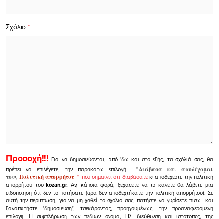
Σχόλιο
*
Προσοχή!!!
Για να δημοσιεύονται, από 'δω και στο εξής, τα σχόλιά σας, θα
πρέπει να επιλέγετε, την παρακάτω επιλογή
"
Διάβασα και αποδέχομαι
τους
Πολιτική απορρήτου
"
που σημαίνει ότι διαβάσατε
κι αποδέχεστε την πολιτική
απορρήτου του
kozan.gr.
Αν, κάποια φορά, ξεχάσετε να το κάνετε θα λάβετε μια
ειδοποίηση ότι δεν το πατήσατε (αρα δεν αποδεχτήκατε την πολιτική απορρήτου). Σε
αυτή την περίπτωση, για να μη χαθεί το σχόλιο σας, πατήστε να γυρίσετε πίσω και
ξαναπατήστε "δημοσίευση", τσεκάροντας, προηγουμένως, την προαναφερόμενη
επιλογή.
Η συμπλήρωση των πεδίων όνομα, Ηλ. διεύθυνση και ιστότοπος, της