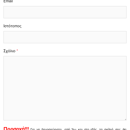
Email
Ιστότοπος
Σχόλιο
*
Προσοχή!!!
Για να δημοσιεύονται, από 'δω και στο εξής, τα σχόλιά σας, θα