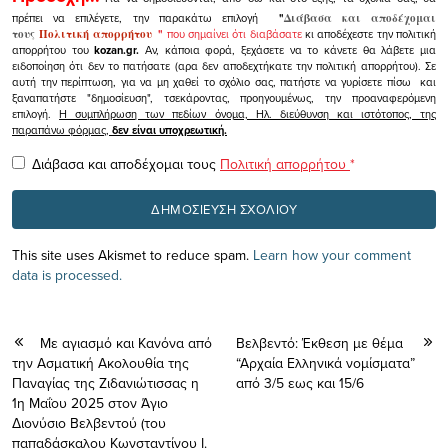
πρέπει να επιλέγετε, την παρακάτω επιλογή
"
Διάβασα και αποδέχομαι
τους
Πολιτική απορρήτου
"
που σημαίνει ότι διαβάσατε
κι αποδέχεστε την πολιτική
απορρήτου του
kozan.gr.
Αν, κάποια φορά, ξεχάσετε να το κάνετε θα λάβετε μια
ειδοποίηση ότι δεν το πατήσατε (αρα δεν αποδεχτήκατε την πολιτική απορρήτου). Σε
αυτή την περίπτωση, για να μη χαθεί το σχόλιο σας, πατήστε να γυρίσετε πίσω και
ξαναπατήστε "δημοσίευση", τσεκάροντας, προηγουμένως, την προαναφερόμενη
επιλογή.
Η συμπλήρωση των πεδίων όνομα, Ηλ. διεύθυνση και ιστότοπος, της
παραπάνω φόρμας,
δεν είναι υποχρεωτική.
Διάβασα και αποδέχομαι τους
Πολιτική απορρήτου
*
This site uses Akismet to reduce spam.
Learn how your comment
data is processed.
Με αγιασμό και Κανόνα από
Βελβεντό: Έκθεση με θέμα
την Ασματική Ακολουθία της
“Αρχαία Ελληνικά νομίσματα”
Παναγίας της Ζιδανιώτισσας η
από 3/5 εως και 15/6
1η Μαΐου 2025 στον Άγιο
Διονύσιο Βελβεντού (του
παπαδάσκαλου Κωνσταντίνου Ι.