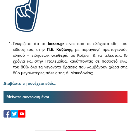
Γνωρίζετε ότι το
kozan.gr
είναι από τα ελάχιστα
site, του
είδους του,
στην
Π.Ε. Κοζάνης
, με παραγωγή πρωτογενούς
υλικού – ειδήσεων,
σταθερά,
σε Κοζάνη & τα τελευταία 15
χρόνια και στην Πτολεμαΐδα, καλύπτοντας σε ποσοστό άνω
του 80% όλα τα γεγονότα δράσεις που λαμβάνουν χώρα στις
δύο μεγαλύτερες πόλεις της Δ. Μακεδονίας;
Διαβάστε τη συνέχεια εδώ...
Μείνετε συντονισμένοι