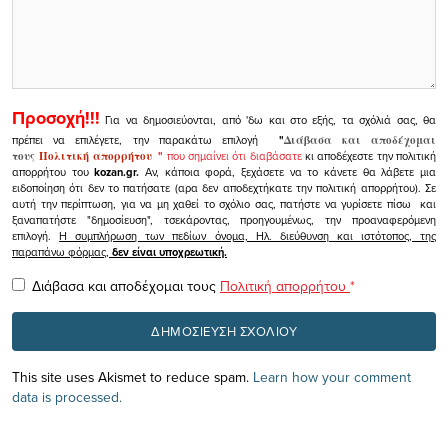
Προσοχή!!!
Για να δημοσιεύονται, από 'δω και στο εξής, τα σχόλιά σας, θα
πρέπει να επιλέγετε, την παρακάτω επιλογή
"
Διάβασα και αποδέχομαι
τους
Πολιτική απορρήτου
"
που σημαίνει ότι διαβάσατε
κι αποδέχεστε την πολιτική
απορρήτου του
kozan.gr.
Αν, κάποια φορά, ξεχάσετε να το κάνετε θα λάβετε μια
ειδοποίηση ότι δεν το πατήσατε (αρα δεν αποδεχτήκατε την πολιτική απορρήτου). Σε
αυτή την περίπτωση, για να μη χαθεί το σχόλιο σας, πατήστε να γυρίσετε πίσω και
ξαναπατήστε "δημοσίευση", τσεκάροντας, προηγουμένως, την προαναφερόμενη
επιλογή.
Η συμπλήρωση των πεδίων όνομα, Ηλ. διεύθυνση και ιστότοπος, της
παραπάνω φόρμας,
δεν είναι υποχρεωτική.
Διάβασα και αποδέχομαι τους
Πολιτική απορρήτου
*
This site uses Akismet to reduce spam.
Learn how your comment
data is processed.