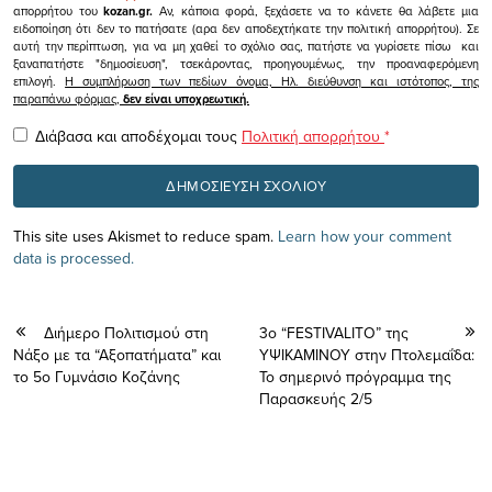
απορρήτου του
kozan.gr.
Αν, κάποια φορά, ξεχάσετε να το κάνετε θα λάβετε μια
ειδοποίηση ότι δεν το πατήσατε (αρα δεν αποδεχτήκατε την πολιτική απορρήτου). Σε
αυτή την περίπτωση, για να μη χαθεί το σχόλιο σας, πατήστε να γυρίσετε πίσω και
ξαναπατήστε "δημοσίευση", τσεκάροντας, προηγουμένως, την προαναφερόμενη
επιλογή.
Η συμπλήρωση των πεδίων όνομα, Ηλ. διεύθυνση και ιστότοπος, της
παραπάνω φόρμας,
δεν είναι υποχρεωτική.
Διάβασα και αποδέχομαι τους
Πολιτική απορρήτου
*
This site uses Akismet to reduce spam.
Learn how your comment
data is processed.
Διήμερο Πολιτισμού στη
3ο “FESTIVALITO” της
Νάξο με τα “Αξοπατήματα” και
ΥΨΙΚΑΜΙΝΟΥ στην Πτολεμαΐδα:
το 5ο Γυμνάσιο Κοζάνης
Το σημερινό πρόγραμμα της
Παρασκευής 2/5