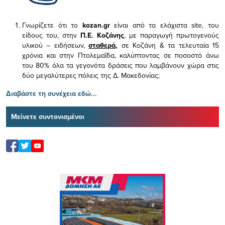
Γνωρίζετε ότι το
kozan.gr
είναι από τα ελάχιστα
site, του
είδους του,
στην
Π.Ε. Κοζάνης
, με παραγωγή πρωτογενούς
υλικού – ειδήσεων,
σταθερά,
σε Κοζάνη & τα τελευταία 15
χρόνια και στην Πτολεμαΐδα, καλύπτοντας σε ποσοστό άνω
του 80% όλα τα γεγονότα δράσεις που λαμβάνουν χώρα στις
δύο μεγαλύτερες πόλεις της Δ. Μακεδονίας;
Διαβάστε τη συνέχεια εδώ...
Μείνετε συντονισμένοι