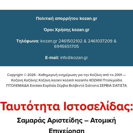
Πολιτική απορρήτου kozan.gr
Όροι Χρήσης kozan.gr
Τηλέφωνα:
kozan.gr 2461502102 & 2461037209 &
6945651705
E-mail:
info@kozan.gr
Copyright © 2026 - Καθημερινή ενημέρωση για την Kοζάνη από το 2001 —
Κοζανη Κοζάνης Κοζανη kozani kozanh kozanhs KOZANI Πτολεμαίδα
ΠΤΟΛΕΜΑΙΔΑ Eordaia Εορδαία Σέρβια Βελβεντό Σιάτιστα ΣΕΡΒΙΑ ΣΙΑΤΙΣΤΑ
Ταυτότητα Ιστοσελίδας:
Σαμαράς Αριστείδης – Ατομική
Επιχείρηση