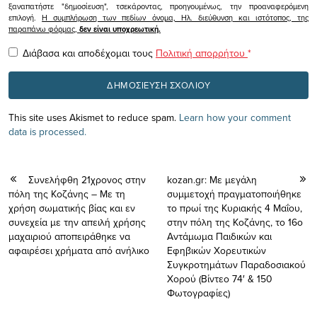
ξαναπατήστε "δημοσίευση", τσεκάροντας, προηγουμένως, την προαναφερόμενη
επιλογή.
Η συμπλήρωση των πεδίων όνομα, Ηλ. διεύθυνση και ιστότοπος, της
παραπάνω φόρμας,
δεν είναι υποχρεωτική.
Διάβασα και αποδέχομαι τους
Πολιτική απορρήτου
*
This site uses Akismet to reduce spam.
Learn how your comment
data is processed.
Συνελήφθη 21χρονος στην
kozan.gr: Με μεγάλη
πόλη της Κοζάνης – Με τη
συμμετοχή πραγματοποιήθηκε
χρήση σωματικής βίας και εν
το πρωί της Κυριακής 4 Μαΐου,
συνεχεία με την απειλή χρήσης
στην πόλη της Κοζάνης, το 16ο
μαχαιριού αποπειράθηκε να
Αντάμωμα Παιδικών και
αφαιρέσει χρήματα από ανήλικο
Εφηβικών Χορευτικών
Συγκροτημάτων Παραδοσιακού
Χορού (Βίντεο 74′ & 150
Φωτογραφίες)