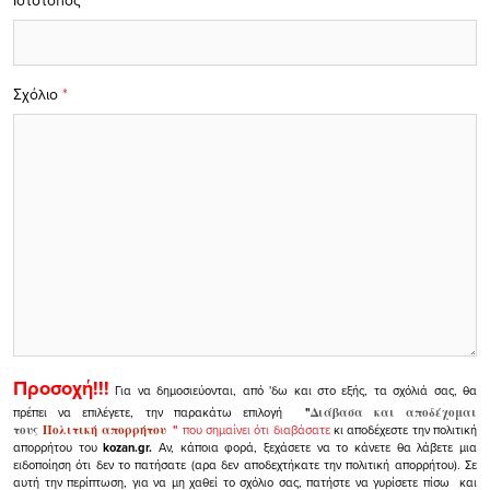
Ιστότοπος
Σχόλιο
*
Προσοχή!!!
Για να δημοσιεύονται, από 'δω και στο εξής, τα σχόλιά σας, θα
πρέπει να επιλέγετε, την παρακάτω επιλογή
"
Διάβασα και αποδέχομαι
τους
Πολιτική απορρήτου
"
που σημαίνει ότι διαβάσατε
κι αποδέχεστε την πολιτική
απορρήτου του
kozan.gr.
Αν, κάποια φορά, ξεχάσετε να το κάνετε θα λάβετε μια
ειδοποίηση ότι δεν το πατήσατε (αρα δεν αποδεχτήκατε την πολιτική απορρήτου). Σε
αυτή την περίπτωση, για να μη χαθεί το σχόλιο σας, πατήστε να γυρίσετε πίσω και