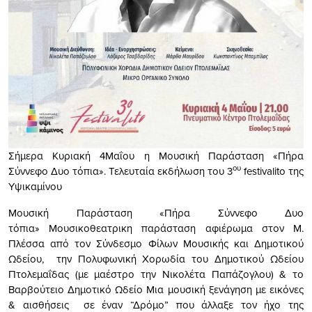
Σήμερα Κυριακή 4Μαΐου η Μουσική Παράσταση «Πήρα
ου
Σύννεφο Δυο τόπια». Τελευταία εκδήλωση του 3
festivalito της
Υψικαμίνου
Μουσική Παράσταση «Πήρα Σύννεφο Δυο
τόπια» Μουσικοθεατρικη παράσταση αφιέρωμα στον Μ.
Πλέσσα από τον Σύνδεσμο Φίλων Μουσικής και Δημοτικού
Ωδείου, την Πολυφωνική Χορωδία του Δημοτικού Ωδείου
Πτολεμαΐδας (με μαέστρο την Νικολέτα Παπάζογλου) & το
Βαρβούτειο Δημοτικό Ωδείο Μια μουσική ξενάγηση με εικόνες
& αισθήσεις σε έναν “Δρόμο” που άλλαξε τον ήχο της