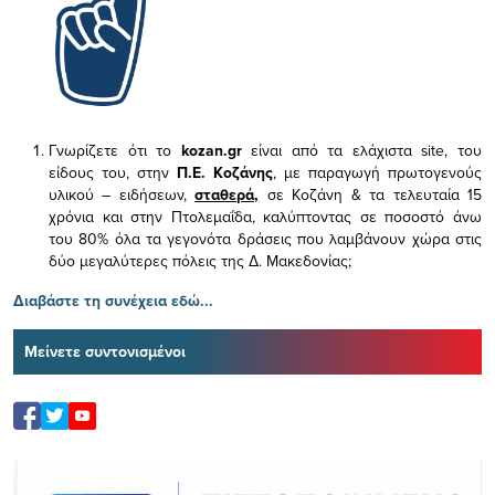
Γνωρίζετε ότι το
kozan.gr
είναι από τα ελάχιστα
site, του
είδους του,
στην
Π.Ε. Κοζάνης
, με παραγωγή πρωτογενούς
υλικού – ειδήσεων,
σταθερά,
σε Κοζάνη & τα τελευταία 15
χρόνια και στην Πτολεμαΐδα, καλύπτοντας σε ποσοστό άνω
του 80% όλα τα γεγονότα δράσεις που λαμβάνουν χώρα στις
δύο μεγαλύτερες πόλεις της Δ. Μακεδονίας;
Διαβάστε τη συνέχεια εδώ...
Μείνετε συντονισμένοι