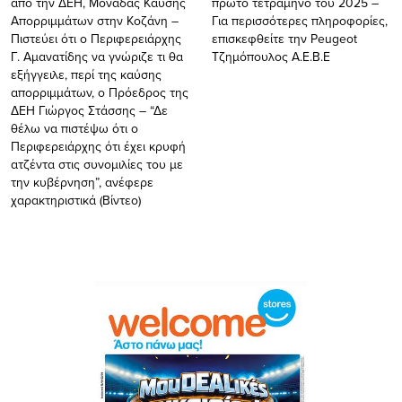
από την ΔΕΗ, Μονάδας Καύσης
πρώτο τετράμηνο του 2025 –
Απορριμμάτων στην Κοζάνη –
Για περισσότερες πληροφορίες,
Πιστεύει ότι ο Περιφερειάρχης
επισκεφθείτε την Peugeot
Γ. Αμανατίδης να γνώριζε τι θα
Τζημόπουλος Α.Ε.Β.Ε
εξήγγειλε, περί της καύσης
απορριμμάτων, ο Πρόεδρος της
ΔΕΗ Γιώργος Στάσσης – “Δε
θέλω να πιστέψω ότι ο
Περιφερειάρχης ότι έχει κρυφή
ατζέντα στις συνομιλίες του με
την κυβέρνηση”, ανέφερε
χαρακτηριστικά (Βίντεο)