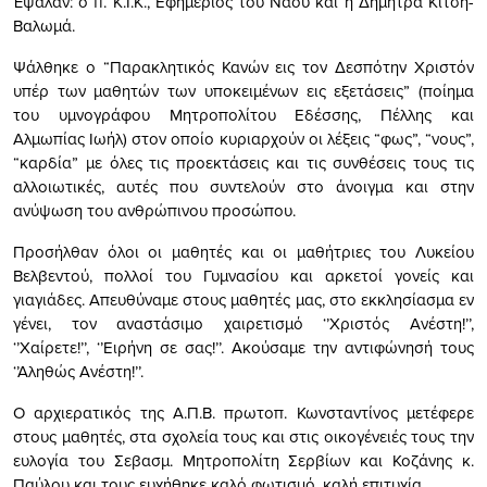
Έψαλαν: ο π. Κ.Ι.Κ., Εφημέριος του Ναού και η Δήμητρα Κίτση-
Βαλωμά.
Ψάλθηκε ο “Παρακλητικός Κανών εις τον Δεσπότην Χριστόν
υπέρ των μαθητών των υποκειμένων εις εξετάσεις” (ποίημα
του υμνογράφου Μητροπολίτου Εδέσσης, Πέλλης και
Αλμωπίας Ιωήλ) στον οποίο κυριαρχούν οι λέξεις “φως”, “νους”,
“καρδία” με όλες τις προεκτάσεις και τις συνθέσεις τους τις
αλλοιωτικές, αυτές που συντελούν στο άνοιγμα και στην
ανύψωση του ανθρώπινου προσώπου.
Προσήλθαν όλοι οι μαθητές και οι μαθήτριες του Λυκείου
Βελβεντού, πολλοί του Γυμνασίου και αρκετοί γονείς και
γιαγιάδες. Απευθύναμε στους μαθητές μας, στο εκκλησίασμα εν
γένει, τον αναστάσιμο χαιρετισμό ‘’Χριστός Ανέστη!’’,
‘’Χαίρετε!’’, ‘’Ειρήνη σε σας!’’. Ακούσαμε την αντιφώνησή τους
‘’Αληθώς Ανέστη!’’.
Ο αρχιερατικός της Α.Π.Β. πρωτοπ. Κωνσταντίνος μετέφερε
στους μαθητές, στα σχολεία τους και στις οικογένειές τους την
ευλογία του Σεβασμ. Μητροπολίτη Σερβίων και Κοζάνης κ.
Παύλου και τους ευχήθηκε καλό φωτισμό, καλή επιτυχία.