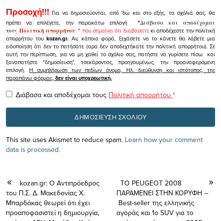
Προσοχή!!!
Για να δημοσιεύονται, από 'δω και στο εξής, τα σχόλιά σας, θα
πρέπει να επιλέγετε, την παρακάτω επιλογή
"
Διάβασα και αποδέχομαι
τους
Πολιτική απορρήτου
"
που σημαίνει ότι διαβάσατε
κι αποδέχεστε την πολιτική
απορρήτου του
kozan.gr.
Αν, κάποια φορά, ξεχάσετε να το κάνετε θα λάβετε μια
ειδοποίηση ότι δεν το πατήσατε (αρα δεν αποδεχτήκατε την πολιτική απορρήτου). Σε
αυτή την περίπτωση, για να μη χαθεί το σχόλιο σας, πατήστε να γυρίσετε πίσω και
ξαναπατήστε "δημοσίευση", τσεκάροντας, προηγουμένως, την προαναφερόμενη
επιλογή.
Η συμπλήρωση των πεδίων όνομα, Ηλ. διεύθυνση και ιστότοπος, της
παραπάνω φόρμας,
δεν είναι υποχρεωτική.
Διάβασα και αποδέχομαι τους
Πολιτική απορρήτου
*
This site uses Akismet to reduce spam.
Learn how your comment
data is processed.
kozan.gr: Ο Αντιπρόεδρος
ΤΟ PEUGEOT 2008
του Π.Σ. Δ. Μακεδονίας Χ.
ΠΑΡΑΜΕΝΕΙ ΣΤΗΝ ΚΟΡΥΦΗ –
Μπαρδάκας θεωρεί ότι έχει
Best-seller της ελληνικής
προαποφασιστεί η δημιουργία,
αγοράς και 1ο SUV για το