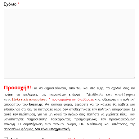
Σχόλιο
*
Προσοχή!!!
Για να δημοσιεύονται, από 'δω και στο εξής, τα σχόλιά σας, θα
πρέπει να επιλέγετε, την παρακάτω επιλογή
"
Διάβασα και αποδέχομαι
τους
Πολιτική απορρήτου
"
που σημαίνει ότι διαβάσατε
κι αποδέχεστε την πολιτική
απορρήτου του
kozan.gr.
Αν, κάποια φορά, ξεχάσετε να το κάνετε θα λάβετε μια
ειδοποίηση ότι δεν το πατήσατε (αρα δεν αποδεχτήκατε την πολιτική απορρήτου). Σε
αυτή την περίπτωση, για να μη χαθεί το σχόλιο σας, πατήστε να γυρίσετε πίσω και
ξαναπατήστε "δημοσίευση", τσεκάροντας, προηγουμένως, την προαναφερόμενη
επιλογή.
Η συμπλήρωση των πεδίων όνομα, Ηλ. διεύθυνση και ιστότοπος, της
παραπάνω φόρμας,
δεν είναι υποχρεωτική.