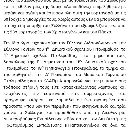
νέους του Συλλόγου που μαζί με τις εθελόντριες του Συλλόγου
και τις εθελόντριες της δομής «Λαμπηδόνες» επιμελήθηκαν με
μεράκι και αγάπη και έστησαν όλη αυτή την εορταγορά με τις
υπέροχες δημιουργίες τους. Χωρίς αυτούς δεν θα μπορούσε να
στηριχτεί η ύπαρξη του Συλλόγου, που εξασφαλίζεται
και
από
τις δύο εορταγορές, των Χριστουγέννων και του Πάσχα.
Την ίδια ώρα ευχαριστούμε τον Σύλλογο Διδασκόντων και τον
ου
Σύλλογο Γονέων του 1
Δημοτικού σχολείου Πτολεμαΐδας, το
ο
4
Δημοτικό σχολείο Πτολεμαΐδας, το τμήμα και τους
ου
δασκάλους της Ε΄ Δημοτικού του 11
Δημοτικού σχολείου
ο
Πτολεμαΐδας, το 18
Νηπιαγωγείο Πτολεμαΐδας, το τμήμα και
του καθηγητές της Α’ Γυμνασίου του Μουσικού Γυμνασίου
Πτολεμαΐδας και το ΚΔΑΠμεΑ Χαμογελώ για την με παντοίους
τρόπους στήριξή τους είτε κατασκευάζοντας λαμπάδες και
ενισχύοντας την εορταγορά είτε συμμετέχοντας στο
πρόγραμμα «Χάρισε μια λαμπάδα σε ένα αγαπημένο σου
πρόσωπο –που δεν τον περιμένει» που εισήγαγε εδώ και τρία
χρόνια ο Σύλλογος και προωθήθηκε από τη Διευθύντρια
Δευτεροβάθμιας Εκπαίδευσης κ.Βόντσα και τον Διευθυντή της
Πρωτοβάθμιας Εκπαίδευσης κ.Παπαευαγγέλου σε όλα τα