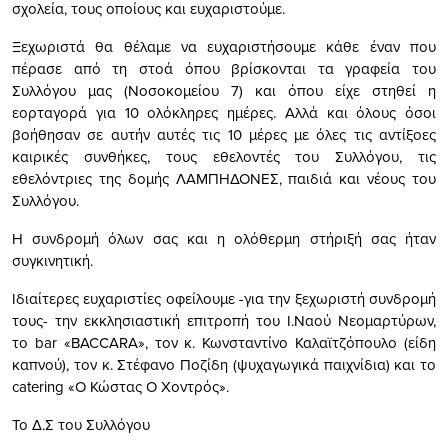
σχολεία, τους οποίους και ευχαριστούμε.
Ξεχωριστά θα θέλαμε να ευχαριστήσουμε κάθε έναν που
πέρασε από τη στοά όπου βρίσκονται τα γραφεία του
Συλλόγου μας (Νοσοκομείου 7) και όπου είχε στηθεί η
εορταγορά για 10 ολόκληρες ημέρες. Αλλά και όλους όσοι
βοήθησαν σε αυτήν αυτές τις 10 μέρες με όλες τις αντίξοες
καιρικές συνθήκες, τους εθελοντές του Συλλόγου, τις
εθελόντριες της δομής ΛΑΜΠΗΔΟΝΕΣ, παιδιά και νέους του
Συλλόγου.
Η συνδρομή όλων σας και η ολόθερμη στήριξή σας ήταν
συγκινητική.
Ιδιαίτερες ευχαριστίες οφείλουμε -για την ξεχωριστή συνδρομή
τους- την εκκλησιαστική επιτροπή του Ι.Ναού Νεομαρτύρων,
το bar «BACCARA», τον κ. Κωνσταντίνο Καλαϊτζόπουλο (είδη
καπνού), τον κ. Στέφανο Ποζίδη (ψυχαγωγικά παιχνίδια) και το
catering «Ο Κώστας Ο Χοντρός».
Το Δ.Σ του Συλλόγου