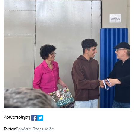
Κοινοποίηση:
Topics:
Εορδαία Πτολεμαΐδα