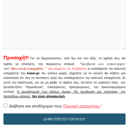
Προσοχή!!!
Για να δημοσιεύονται, από 'δω και στο εξής, τα σχόλιά σας, θα
πρέπει να επιλέγετε, την παρακάτω επιλογή
"
Διάβασα και αποδέχομαι
τους
Πολιτική απορρήτου
"
που σημαίνει ότι διαβάσατε
κι αποδέχεστε την πολιτική
απορρήτου του
kozan.gr.
Αν, κάποια φορά, ξεχάσετε να το κάνετε θα λάβετε μια
ειδοποίηση ότι δεν το πατήσατε (αρα δεν αποδεχτήκατε την πολιτική απορρήτου). Σε
αυτή την περίπτωση, για να μη χαθεί το σχόλιο σας, πατήστε να γυρίσετε πίσω και
ξαναπατήστε "δημοσίευση", τσεκάροντας, προηγουμένως, την προαναφερόμενη
επιλογή.
Η συμπλήρωση των πεδίων όνομα, Ηλ. διεύθυνση και ιστότοπος, της
παραπάνω φόρμας,
δεν είναι υποχρεωτική.
Διάβασα και αποδέχομαι τους
Πολιτική απορρήτου
*