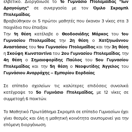
ελβετικό. Διοργάνωσε το
1ο Γυμνάσιο Πτολεμαΐδας “Ιων
Δραγούμης”
σε συνεργασία με τον
Όμιλο Σκραμπλ
Πτολεμαΐδας
.
Βραβεύθηκαν οι 5 πρώτοι μαθητές που έκαναν 3 νίκες στα 3
παιχνίδια που έπαιξαν.
Την
1η θέση
κατέλαβε ο
Θεοδοσιάδης Μάρκος
του
1ου
Γυμνασίου Πτολεμαΐδας
την
2η θέση
ο
Χατζηιωάννου
Αναστάσιος
του
1ου Γυμνασίου Πτολεμαΐδας
και την
3η θέση
η
Σκούφη Κωνσταντίνα
του
2ου Γυμνασίου Πτολεμαΐδας
. την
4η θέση
ο
Σημαιοφορίδης Παύλος
του
5ου Γυμνασίου
Πτολεμαΐδας
και την
5η θέση
ο
Νεοφυτίδης Άγγελος
του
Γυμνάσιου Αναρράχης – Εμπορίου Εορδαίας
Σε επίπεδο σχολείων τις καλύτερες επιδόσεις συνολικά
κατέγραψε το
5ο Γυμνάσιο Πτολεμαΐδας
, με 12 νίκες σε
συμμετοχή 6 παικτών.
Το Μαθητικό Πρωτάθλημα Σκραμπλ σε επίπεδο Γυμνασίων έχει
γίνει θεσμός και όλη η μαθητική κοινότητα ανυπομονεί για την
επόμενη διοργάνωση.