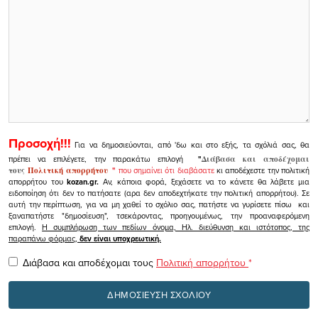
Προσοχή!!!
Για να δημοσιεύονται, από 'δω και στο εξής, τα σχόλιά σας, θα
πρέπει να επιλέγετε, την παρακάτω επιλογή
"
Διάβασα και αποδέχομαι
τους
Πολιτική απορρήτου
"
που σημαίνει ότι διαβάσατε
κι αποδέχεστε την πολιτική
απορρήτου του
kozan.gr.
Αν, κάποια φορά, ξεχάσετε να το κάνετε θα λάβετε μια
ειδοποίηση ότι δεν το πατήσατε (αρα δεν αποδεχτήκατε την πολιτική απορρήτου). Σε
αυτή την περίπτωση, για να μη χαθεί το σχόλιο σας, πατήστε να γυρίσετε πίσω και
ξαναπατήστε "δημοσίευση", τσεκάροντας, προηγουμένως, την προαναφερόμενη
επιλογή.
Η συμπλήρωση των πεδίων όνομα, Ηλ. διεύθυνση και ιστότοπος, της
παραπάνω φόρμας,
δεν είναι υποχρεωτική.
Διάβασα και αποδέχομαι τους
Πολιτική απορρήτου
*