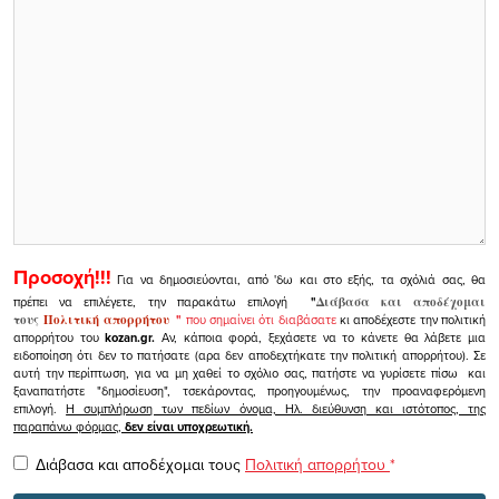
Προσοχή!!!
Για να δημοσιεύονται, από 'δω και στο εξής, τα σχόλιά σας, θα
πρέπει να επιλέγετε, την παρακάτω επιλογή
"
Διάβασα και αποδέχομαι
τους
Πολιτική απορρήτου
"
που σημαίνει ότι διαβάσατε
κι αποδέχεστε την πολιτική
απορρήτου του
kozan.gr.
Αν, κάποια φορά, ξεχάσετε να το κάνετε θα λάβετε μια
ειδοποίηση ότι δεν το πατήσατε (αρα δεν αποδεχτήκατε την πολιτική απορρήτου). Σε
αυτή την περίπτωση, για να μη χαθεί το σχόλιο σας, πατήστε να γυρίσετε πίσω και
ξαναπατήστε "δημοσίευση", τσεκάροντας, προηγουμένως, την προαναφερόμενη
επιλογή.
Η συμπλήρωση των πεδίων όνομα, Ηλ. διεύθυνση και ιστότοπος, της
παραπάνω φόρμας,
δεν είναι υποχρεωτική.
Διάβασα και αποδέχομαι τους
Πολιτική απορρήτου
*