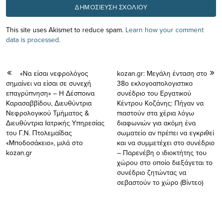
This site uses Akismet to reduce spam.
Learn how your comment
data is processed.
«Να είσαι νεφρολόγος
kozan.gr: Μεγάλη ένταση στο
σημαίνει να είσαι σε συνεχή
38o εκλογοαπολογιστικο
επαγρύπνηση» – Η Δέσποινα
συνέδριο του Εργατικού
Καρασαββίδου, Διευθύντρια
Κέντρου Κοζάνης: Πήγαν να
Νεφρολογικού Τμήματος &
πιαστούν στα χέρια λόγω
Διευθύντρια Ιατρικής Υπηρεσίας
διαφωνιών για ακόμη ένα
του Γ.Ν. Πτολεμαΐδας
σωματείο αν πρέπει να εγκριθεί
«Μποδοσάκειο», μιλά στο
και να συμμετέχει στο συνέδριο
kozan.gr
– Παρενέβη ο ιδιοκτήτης του
χώρου στο οποίο διεξάγεται το
συνέδριο ζητώντας να
σεβαστούν το χώρο (Βίντεο)