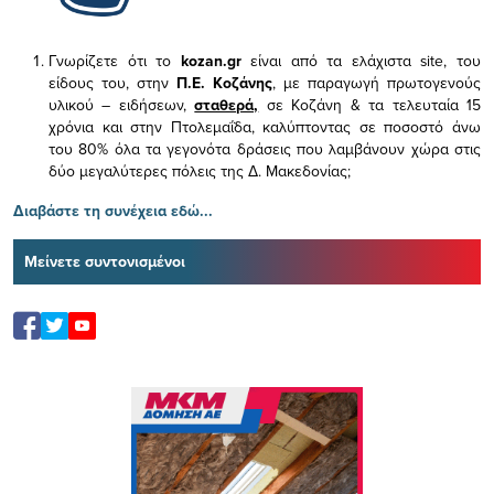
Γνωρίζετε ότι το
kozan.gr
είναι από τα ελάχιστα
site, του
είδους του,
στην
Π.Ε. Κοζάνης
, με παραγωγή πρωτογενούς
υλικού – ειδήσεων,
σταθερά,
σε Κοζάνη & τα τελευταία 15
χρόνια και στην Πτολεμαΐδα, καλύπτοντας σε ποσοστό άνω
του 80% όλα τα γεγονότα δράσεις που λαμβάνουν χώρα στις
δύο μεγαλύτερες πόλεις της Δ. Μακεδονίας;
Διαβάστε τη συνέχεια εδώ...
Μείνετε συντονισμένοι