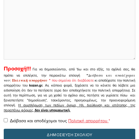
Προσοχή!!!
Για να δημοσιεύονται, από 'δω και στο εξής, τα σχόλιά σας, θα
πρέπει να επιλέγετε, την παρακάτω επιλογή
"
Διάβασα και αποδέχομαι
τους
Πολιτική απορρήτου
"
που σημαίνει ότι διαβάσατε
κι αποδέχεστε την πολιτική
απορρήτου του
kozan.gr.
Αν, κάποια φορά, ξεχάσετε να το κάνετε θα λάβετε μια
ειδοποίηση ότι δεν το πατήσατε (αρα δεν αποδεχτήκατε την πολιτική απορρήτου). Σε
αυτή την περίπτωση, για να μη χαθεί το σχόλιο σας, πατήστε να γυρίσετε πίσω και
ξαναπατήστε "δημοσίευση", τσεκάροντας, προηγουμένως, την προαναφερόμενη
επιλογή.
Η συμπλήρωση των πεδίων όνομα, Ηλ. διεύθυνση και ιστότοπος, της
παραπάνω φόρμας,
δεν είναι υποχρεωτική.
Διάβασα και αποδέχομαι τους
Πολιτική απορρήτου
*