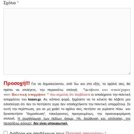
Σχόλιο
*
Προσοχή!!!
Για να δημοσιεύονται, από 'δω και στο εξής, τα σχόλιά σας, θα
πρέπει να επιλέγετε, την παρακάτω επιλογή
"
Διάβασα και αποδέχομαι
τους
Πολιτική απορρήτου
"
που σημαίνει ότι διαβάσατε
κι αποδέχεστε την πολιτική
απορρήτου του
kozan.gr.
Αν, κάποια φορά, ξεχάσετε να το κάνετε θα λάβετε μια
ειδοποίηση ότι δεν το πατήσατε (αρα δεν αποδεχτήκατε την πολιτική απορρήτου). Σε
αυτή την περίπτωση, για να μη χαθεί το σχόλιο σας, πατήστε να γυρίσετε πίσω και
ξαναπατήστε "δημοσίευση", τσεκάροντας, προηγουμένως, την προαναφερόμενη
επιλογή.
Η συμπλήρωση των πεδίων όνομα, Ηλ. διεύθυνση και ιστότοπος, της
παραπάνω φόρμας,
δεν είναι υποχρεωτική.
Διάβασα και αποδέχομαι τους
Πολιτική απορρήτου
*