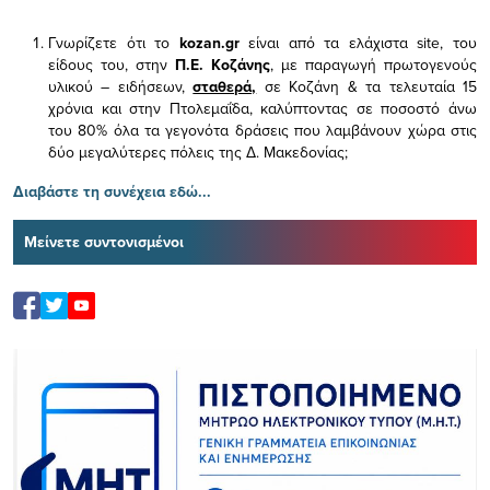
Γνωρίζετε ότι το
kozan.gr
είναι από τα ελάχιστα
site, του
είδους του,
στην
Π.Ε. Κοζάνης
, με παραγωγή πρωτογενούς
υλικού – ειδήσεων,
σταθερά,
σε Κοζάνη & τα τελευταία 15
χρόνια και στην Πτολεμαΐδα, καλύπτοντας σε ποσοστό άνω
του 80% όλα τα γεγονότα δράσεις που λαμβάνουν χώρα στις
δύο μεγαλύτερες πόλεις της Δ. Μακεδονίας;
Διαβάστε τη συνέχεια εδώ...
Μείνετε συντονισμένοι