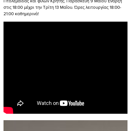
Πτολεμαΐδας και φίλων Κρήτης. Παρασκευή 9 Μαΐου Έναρξη
στις 18:00 μέχρι την Τρίτη 13 Μαΐου. Ώρες λειτουργίας 18:00-
21:00 καθημερινά!