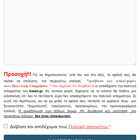
Προσοχή!!!
Για να δημοσιεύονται, από 'δω και στο εξής, τα σχόλιά σας, θα
πρέπει να επιλέγετε, την παρακάτω επιλογή
"
Διάβασα και αποδέχομαι
τους
Πολιτική απορρήτου
"
που σημαίνει ότι διαβάσατε
κι αποδέχεστε την πολιτική
απορρήτου του
kozan.gr.
Αν, κάποια φορά, ξεχάσετε να το κάνετε θα λάβετε μια
ειδοποίηση ότι δεν το πατήσατε (αρα δεν αποδεχτήκατε την πολιτική απορρήτου). Σε
αυτή την περίπτωση, για να μη χαθεί το σχόλιο σας, πατήστε να γυρίσετε πίσω και
ξαναπατήστε "δημοσίευση", τσεκάροντας, προηγουμένως, την προαναφερόμενη
επιλογή.
Η συμπλήρωση των πεδίων όνομα, Ηλ. διεύθυνση και ιστότοπος, της
παραπάνω φόρμας,
δεν είναι υποχρεωτική.
Διάβασα και αποδέχομαι τους
Πολιτική απορρήτου
*