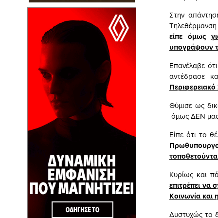
Στην απάντησ
Τηλεθέρμανση 
είπε όμως
γ
υπογράψουν τη
Επανέλαβε ότ
αντέδρασε κα
Περιφερειακό 
Θύμισε ως δι
όμως ΔΕΝ μας
Είπε ότι το θ
Πρωθυπουργο
τοποθετούνται
Κυρίως και 
επιτρέπει να 
Κοινωνία και 
Δυστυχώς το δ