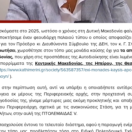
σκόμαστε στο 2025, ωστόσο ο χρόνος στη Δυτική Μακεδονία φαίνε
οκτήσαμε έναν φεουδάρχη παλαιού τύπου ο οποίος αποφασίζει 
 για τον Πρόεδρο κι Διευθύνοντα Σύμβουλο της ΔΕΗ, τον κ. Γ. Σ
ρωτήσει
, χωροθέτησε στον τόπο μας μονάδα καύσης όχι για
τα απ
δονίας,
που χάρη στις προσπάθειες της Αυτοδιοίκησης είναι λυμέν
απορρίμματα της
Κεντρικής Μακεδονίας, της Ηπείρου, της Θεσ
ttps://www.kathimerini.gr/society/563587357/exi-monades-kaysis-ap
hoyn/
).
 στην περίπτωση αυτή, αντί να υπάρξει η οποιαδήποτε αντίδρ
ργεια εκ μέρους της Περιφερειακής αρχής, στην προχτεσινή συ
ογοδοσίας της, γίναμε μάρτυρες μιας ακόμη προκλητικής και απαξι
ου Περιφερειάρχη, σχετικά με τις ανακοινώσεις Στάση, για τη
λήτων, στην αυλή της ΠΤΟΛΕΜΑΙΔΑΣ V.
πασχολούσε έντονα το τελευταίο διάστημα, αφού η παραγωγή ενέρ
τον τόπο μας, προβλεπόταν τόσο στο Ειδικό Πολεοδομικό Σχέ