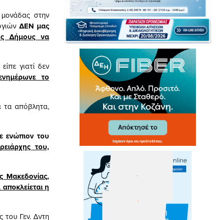
 μονάδας στην
λογιών
ΔΕΝ μας
υς Δήμους να
ίπε γιατί δεν
ενημέρωνε το
 τα απόβλητα,
ξε ενώπιον του
ρειάρχης του,
ής Μακεδονίας,
 αποκλείεται η
 του Γεν. Δντη