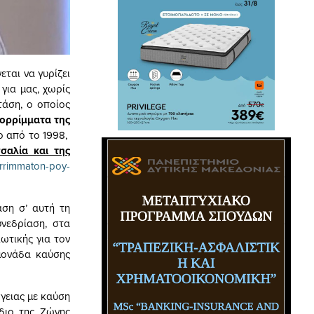
ται να γυρίζει
για μας, χωρίς
τάση, ο οποίος
ορρίμματα της
ο από το 1998,
σαλία και της
orrimmaton-poy-
αση σ’ αυτή τη
νεδρίαση, στα
ωτικής για τον
 μονάδα καύσης
γειας με καύση
διο της Ζώνης