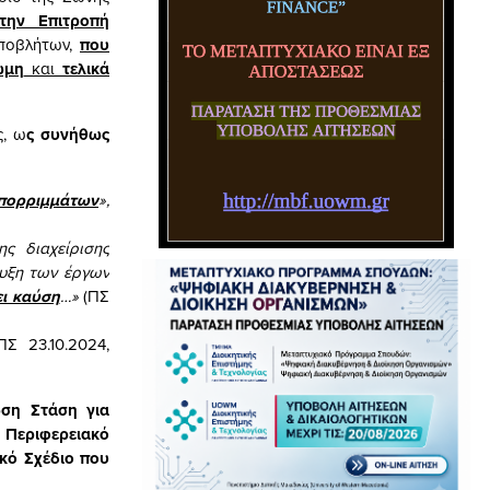
την Επιτροπή
αποβλήτων,
που
ώμη
και
τελικά
ς, ω
ς συνήθως
απορριμμάτων
»,
ς διαχείρισης
τυξη των έργων
ει καύση
…»
(ΠΣ
Σ 23.10.2024,
ση Στάση για
 Περιφερειακό
κό Σχέδιο που