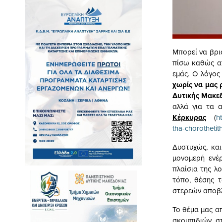
Μπορεί να βρι
πίσω καθώς απ
εμάς. Ο λόγος
χωρίς να μας 
Δυτικής Μακε
αλλά για τα 
Κέρκυρας
(
h
tha-chorothetit
Δυστυχώς, και
μονομερή ενέ
πλαίσια της λ
τόπο, θέσης τ
στερεών αποβ
Το θέμα μας α
σκουπιδιών σ