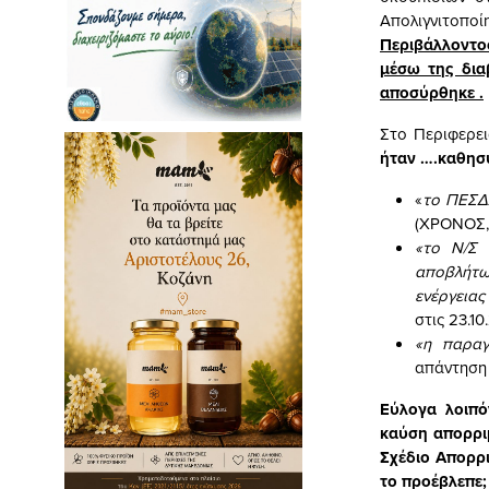
Απολιγνιτοπο
Περιβάλλοντο
μέσω της δια
αποσύρθηκε
.
Στο Περιφερει
ήταν ….καθησ
«
το ΠΕΣΔ
(ΧΡΟΝΟΣ,
«το Ν/Σ 
αποβλήτων
ενέργειας
στις 23.10
«η παρα
απάντηση 
Εύλογα λοιπ
καύση απορρι
Σχέδιο Απορρ
το προέβλεπε;