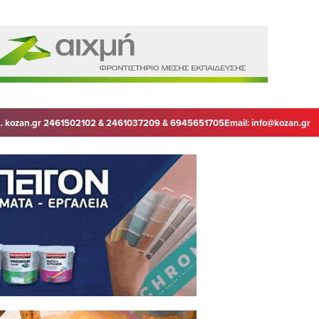
. kozan.gr 2461502102 & 2461037209 & 6945651705
Email:
info@kozan.gr