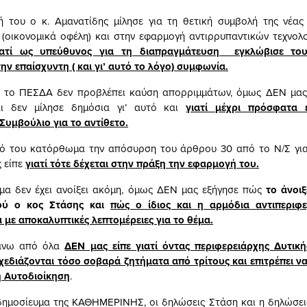
ή του ο κ. Αμανατίδης μίλησε για τη θετική συμβολή της νέας
(οικονομικά οφέλη) και στην εφαρμογή αντιρρυπαντικών τεχνο
ιατί ως υπεύθυνος για τη διαπραγμάτευση εγκλώβισε το
ν επαίσχυντη ( και γι’ αυτό το λόγο) συμφωνία.
ι το ΠΕΣΔΑ δεν προβλέπει καύση απορριμμάτων, όμως ΔΕΝ μας ε
ι δεν μίλησε δημόσια γι’ αυτό και
γιατί μέχρι πρόσφατα 
Συμβούλιο για το αντίθετο.
κό του κατόρθωμα την απόσυρση του άρθρου 30 από το Ν/Σ για
 είπε
γιατί τότε δέχεται στην πράξη την εφαρμογή του.
έμα δεν έχει ανοίξει ακόμη, όμως ΔΕΝ μας εξήγησε πώς
το άνοι
ύ ο κος Στάσης και
πώς ο ίδιος και η αρμόδια αντιπεριφε
 με αποκαλυπτικές λεπτομέρειες για το θέμα.
πάνω από όλα
ΔΕΝ μας είπε γιατί όντας περιφερειάρχης Δυτικ
σχεδιάζονται τόσο σοβαρά ζητήματα από τρίτους και επιτρέπει να
η Αυτοδιοίκηση
.
ημοσίευμα της ΚΑΘΗΜΕΡΙΝΗΣ, οι δηλώσεις Στάση και η δηλώσεις