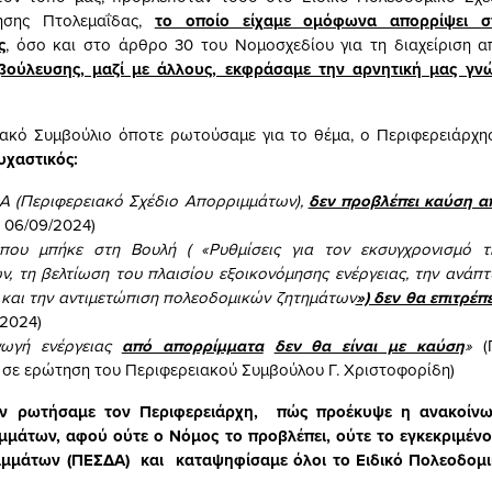
ίησης Πτολεμαΐδας,
το οποίο είχαμε ομόφωνα απορρίψει
σ
ς
, όσο και στο άρθρο 30 του Νομοσχεδίου για τη διαχείριση 
βούλευσης, μαζί με άλλους, εκφράσαμε την αρνητική μας γν
ακό Συμβούλιο όποτε ρωτούσαμε για το θέμα, ο Περιφερειάρχη
υχαστικός:
Α (Περιφερειακό Σχέδιο Απορριμμάτων),
δεν προβλέπει καύση 
 06/09/2024)
που μπήκε στη Βουλή ( «Ρυθμίσεις για τον εκσυγχρονισμό τη
, τη βελτίωση του πλαισίου εξοικονόμησης ενέργειας, την ανάπ
 και την αντιμετώπιση πολεοδομικών ζητημάτων
»)
δεν θα επιτρέπ
.2024)
γωγή ενέργειας
από απορρίμματα
δεν θα είναι με καύση
»
(Π
σε ερώτηση του Περιφερειακού Συμβούλου Γ. Χριστοφορίδη)
όν ρωτήσαμε τον Περιφερειάρχη, πώς προέκυψε η ανακοίνω
μμάτων, αφού ούτε ο Νόμος το προβλέπει, ούτε το εγκεκριμένο
ιμμάτων (ΠΕΣΔΑ) και καταψηφίσαμε όλοι το Ειδικό Πολεοδομι