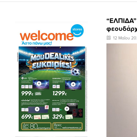
“ΕΛΠΙΔΑ” 
φεουδάρχη
12 Μαΐου 20