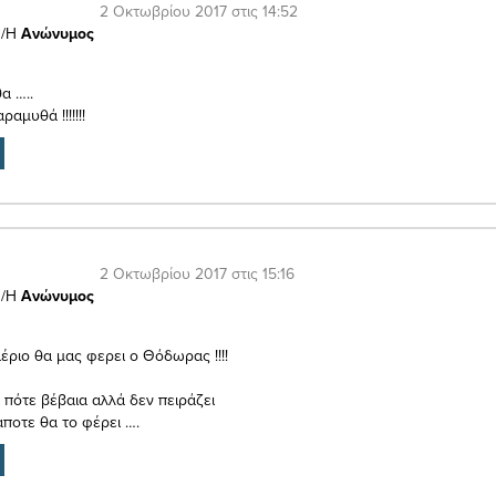
2 Οκτωβρίου 2017 στις 14:52
/Η
Ανώνυμος
α …..
αμυθά !!!!!!!
2 Οκτωβρίου 2017 στις 15:16
/Η
Ανώνυμος
έριο θα μας φερει ο Θόδωρας !!!!
 πότε βέβαια αλλά δεν πειράζει
άποτε θα το φέρει ….