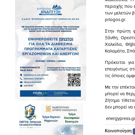
περιοχής που 
των μελετών β
prlogos.gr.
Στην πρώτη φ
Ξάνθη, Ορεστι
Χαλκίδα, Θήβα
Καλαμάτα, Σπάρ
Πρόκειται για
επειγόντως στ
τις όποιες αμ
Με την επέκτασ
μπορεί να θερμ
Ζήτημα τίθετα
δεν μπορεί να
energypress.g
Κοινοποίηση: