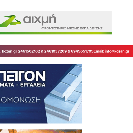
. kozan.gr 2461502102 & 2461037209 & 6945651705
Email:
info@kozan.gr