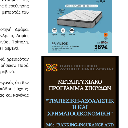
ης διερεύνησης
ό ρεπορτάζ του
οτηνή, Δράμα,
νδρεια, Λαμία,
ινθο, Τρίπολη,
ι Γρεβενά.
ριά χρειαζόταν
ειρήσεων. Παρά
Γρεβενά.
γεγονός ότι δεν
εριόδου ψύχους.
ας και κανένας