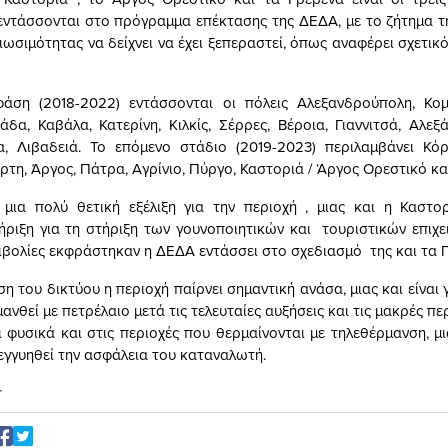
εντάσσονται στο πρόγραμμα επέκτασης της ΔΕΔΑ, με το ζήτημα τ
ιωσιμότητας να δείχνει να έχει ξεπεραστεί, όπως αναφέρει σχετικ
άση (2018-2022) εντάσσονται οι πόλεις Αλεξανδρούπολη, Κομ
άδα, Καβάλα, Κατερίνη, Κιλκίς, Σέρρες, Βέροια, Γιαννιτσά, Αλεξά
, Λιβαδειά. Το επόμενο στάδιο (2019-2023) περιλαμβάνει Κόρ
τη, Άργος, Πάτρα, Αγρίνιο, Πύργο, Καστοριά / ‘Αργος Ορεστικό κα
 μια πολύ θετική εξέλιξη για την περιοχή , μιας και η Καστο
ήριξη για τη στήριξη των γουνοποιητικών και τουριστικών επιχ
φιβολίες εκφράστηκαν η ΔΕΔΑ εντάσσει στο σχεδιασμό της και τα 
η του δικτύου η περιοχή παίρνει σημαντική ανάσα, μιας και είναι 
ανθεί με πετρέλαιο μετά τις τελευταίες αυξήσεις και τις μακρές π
ι φυσικά και στις περιοχές που θερμαίνονται με τηλεθέρμανση, μι
 εγγυηθεί την ασφάλεια του καταναλωτή.
r