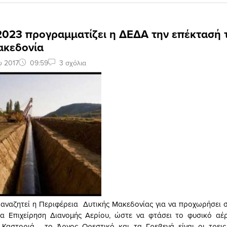
2023 προγραμματίζει η ΔΕΔΑ την επέκτασή 
ακεδονία
υ 2017
09:59
3 σχόλια
 αναζητεί η Περιφέρεια Δυτικής Μακεδονίας για να προχωρήσει 
ια Επιχείρηση Διανομής Αερίου, ώστε να φτάσει το φυσικό αέρ
 Καστοριά , το Άργος Ορεστικό και τα Γρεβενά είναι οι τρει