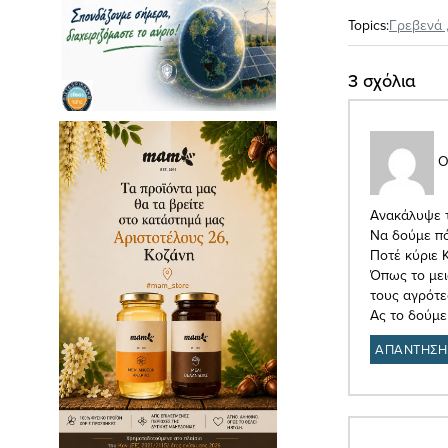
Topics:
Γρεβενά
3 σχόλια
Ο
Ανακάλυψε 
Να δούμε π
Ποτέ κύριε 
Όπως το μει
τους αγρότε
Ας το δούμε
ΑΠΑΝΤΗΣΗ