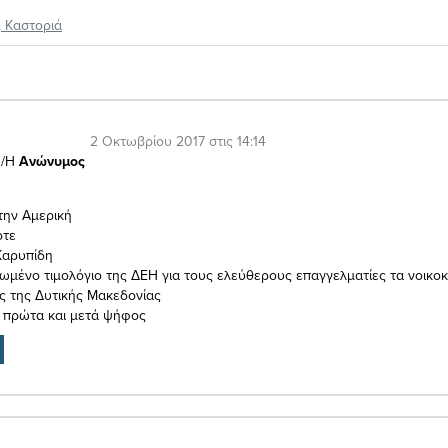
,
Καστοριά
2 Οκτωβρίου 2017 στις 14:14
/Η
Ανώνυμος
την Αμερική
ότε
Καρυπίδη
ωμένο τιμολόγιο της ΔΕΗ για τους ελεύθερους επαγγελματίες τα νοικοκ
ς της Δυτικής Μακεδονίας
 πρώτα και μετά ψήφος