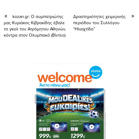
kozan.gr: Ο συμπατριώτης
Δραστηριότητες χειμερινής
μας Κυριάκος Κιβρακίδης έβαλε
περιόδου του Συλλόγου
το γκολ του Ατρόμητου Αθηνών,
“Ηλιαχτίδα”
κόντρα στον Ολυμπιακό (Βίντεο)