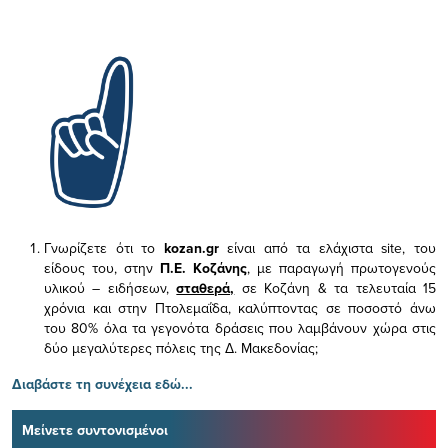
Γνωρίζετε ότι το
kozan.gr
είναι από τα ελάχιστα
site, του
είδους του,
στην
Π.Ε. Κοζάνης
, με παραγωγή πρωτογενούς
υλικού – ειδήσεων,
σταθερά,
σε Κοζάνη & τα τελευταία 15
χρόνια και στην Πτολεμαΐδα, καλύπτοντας σε ποσοστό άνω
του 80% όλα τα γεγονότα δράσεις που λαμβάνουν χώρα στις
δύο μεγαλύτερες πόλεις της Δ. Μακεδονίας;
Διαβάστε τη συνέχεια εδώ...
Μείνετε συντονισμένοι