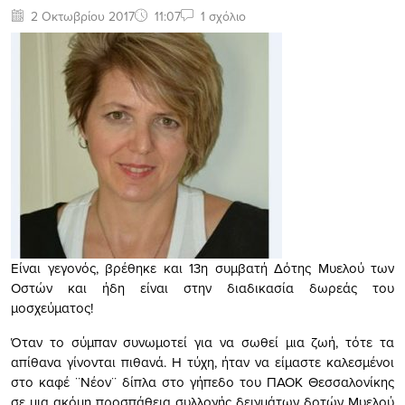
2 Οκτωβρίου 2017
11:07
1 σχόλιο
Είναι γεγονός, βρέθηκε και 13η συμβατή Δότης Μυελού των
Οστών και ήδη είναι στην διαδικασία δωρεάς του
μοσχεύματος!
Όταν το σύμπαν συνωμοτεί για να σωθεί μια ζωή, τότε τα
απίθανα γίνονται πιθανά. Η τύχη, ήταν να είμαστε καλεσμένοι
στο καφέ ¨Νέον¨ δίπλα στο γήπεδο του ΠΑΟΚ Θεσσαλονίκης
σε μια ακόμη προσπάθεια συλλογής δειγμάτων δοτών Μυελού