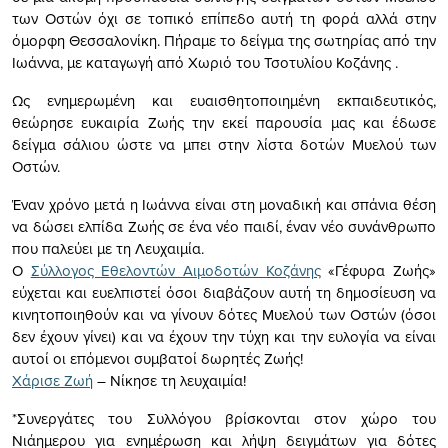
των Οστών όχι σε τοπικό επίπεδο αυτή τη φορά αλλά στην
όμορφη Θεσσαλονίκη. Πήραμε το δείγμα της σωτηρίας από την
Ιωάννα, με καταγωγή από Χωριό του Τσοτυλίου Κοζάνης .
Ως ενημερωμένη και ευαισθητοποιημένη εκπαιδευτικός,
θεώρησε ευκαιρία Ζωής την εκεί παρουσία μας και έδωσε
δείγμα σάλιου ώστε να μπει στην λίστα δοτών Μυελού των
Οστών.
Έναν χρόνο μετά η Ιωάννα είναι στη μοναδική και σπάνια θέση
να δώσει ελπίδα Ζωής σε ένα νέο παιδί, έναν νέο συνάνθρωπο
που παλεύει με τη Λευχαιμία.
Ο
Σύλλογος Εθελοντών Αιμοδοτών Κοζάνης
«Γέφυρα Ζωής»
εύχεται και ευελπιστεί όσοι διαβάζουν αυτή τη δημοσίευση να
κινητοποιηθούν και να γίνουν δότες Μυελού των Οστών (όσοι
δεν έχουν γίνει) και να έχουν την τύχη και την ευλογία να είναι
αυτοί οι επόμενοι συμβατοί δωρητές Ζωής!
Χάρισε Ζωή
– Νίκησε τη λευχαιμία!
*Συνεργάτες του Συλλόγου βρίσκονται στον χώρο του
Νιάημερου για ενημέρωση και λήψη δειγμάτων για δότες