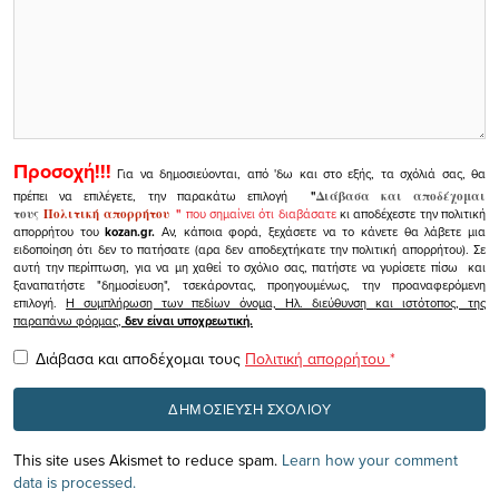
Προσοχή!!!
Για να δημοσιεύονται, από 'δω και στο εξής, τα σχόλιά σας, θα
πρέπει να επιλέγετε, την παρακάτω επιλογή
"
Διάβασα και αποδέχομαι
τους
Πολιτική απορρήτου
"
που σημαίνει ότι διαβάσατε
κι αποδέχεστε την πολιτική
απορρήτου του
kozan.gr.
Αν, κάποια φορά, ξεχάσετε να το κάνετε θα λάβετε μια
ειδοποίηση ότι δεν το πατήσατε (αρα δεν αποδεχτήκατε την πολιτική απορρήτου). Σε
αυτή την περίπτωση, για να μη χαθεί το σχόλιο σας, πατήστε να γυρίσετε πίσω και
ξαναπατήστε "δημοσίευση", τσεκάροντας, προηγουμένως, την προαναφερόμενη
επιλογή.
Η συμπλήρωση των πεδίων όνομα, Ηλ. διεύθυνση και ιστότοπος, της
παραπάνω φόρμας,
δεν είναι υποχρεωτική.
Διάβασα και αποδέχομαι τους
Πολιτική απορρήτου
*
This site uses Akismet to reduce spam.
Learn how your comment
data is processed.