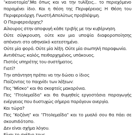
“καινοτομία”.Μα όπως και να την τυλίξεις… το περιεχόμενο
παραμένει ίδιο. Και η θέση της Περιφέρειας; Η Θέση του
Περιφερειάρχη. Γνωστή.Απολύτως προβλέψιμη.
Ο Περιφερειάρχης?
Αίλουρος στην αποφυγή κάθε τριβής με την κυβέρνηση.
Ούτε σύγκρουση, ούτε καν μια υποψία διαφοροποίησης
απέναντι στο αθηναϊκό κατεστημένο.
Ούτε μία φορά. Ούτε μία λέξη. Ούτε μία σιωπηλή παραφωνία.
Αντιθέτως: καλός, πειθαρχημένος, υπάκουος.
Πιστός υπηρέτης του συστήματος.
Γιατί?
Την απάντηση πρέπει να την δώσει ο ίδιος
Παίζοντας το παιχνίδι των λέξεων:
Πες “Μίσκο” και θα σκεφτείς μακαρόνια.
Πες “Πτολεμαΐδα” και θα θυμηθείς εργοστάσια παραγωγής
ενέργειας που δυστυχώς σήμερα παράγουν ανεργία.
Και τώρα?
Πες “Κοζάνη” και “Πτολεμαΐδα” και το μυαλό σου θα πάει σε
σκουπιδότοπο.
Δεν είναι σχήμα λόγου.
Είναι το σχέδιο τους.