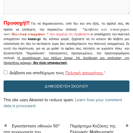
Προσοχή!!!
Για να δημοσιεύονται, από 'δω και στο εξής, τα σχόλιά σας, θα
πρέπει να επιλέγετε, την παρακάτω επιλογή
"
Διάβασα και αποδέχομαι
τους
Πολιτική απορρήτου
"
που σημαίνει ότι διαβάσατε
κι αποδέχεστε την πολιτική
απορρήτου του
kozan.gr.
Αν, κάποια φορά, ξεχάσετε να το κάνετε θα λάβετε μια
ειδοποίηση ότι δεν το πατήσατε (αρα δεν αποδεχτήκατε την πολιτική απορρήτου). Σε
αυτή την περίπτωση, για να μη χαθεί το σχόλιο σας, πατήστε να γυρίσετε πίσω και
ξαναπατήστε "δημοσίευση", τσεκάροντας, προηγουμένως, την προαναφερόμενη
επιλογή.
Η συμπλήρωση των πεδίων όνομα, Ηλ. διεύθυνση και ιστότοπος, της
παραπάνω φόρμας,
δεν είναι υποχρεωτική.
Διάβασα και αποδέχομαι τους
Πολιτική απορρήτου
*
This site uses Akismet to reduce spam.
Learn how your comment
data is processed.
Εγκατάσταση οθονών 50″
Παράρτημα Κοζάνης της
στα χειρουργεία του
Ελληνικής Μαθηματικής