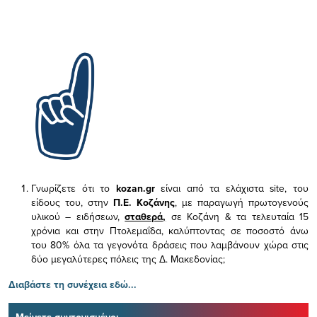
Γνωρίζετε ότι το
kozan.gr
είναι από τα ελάχιστα
site, του
είδους του,
στην
Π.Ε. Κοζάνης
, με παραγωγή πρωτογενούς
υλικού – ειδήσεων,
σταθερά,
σε Κοζάνη & τα τελευταία 15
χρόνια και στην Πτολεμαΐδα, καλύπτοντας σε ποσοστό άνω
του 80% όλα τα γεγονότα δράσεις που λαμβάνουν χώρα στις
δύο μεγαλύτερες πόλεις της Δ. Μακεδονίας;
Διαβάστε τη συνέχεια εδώ...
Μείνετε συντονισμένοι