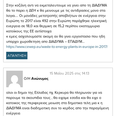
Στην κοζάνη αντι να εκμεταλευτουμε να γινει απο τη ΔΙΑΔΥΜΑ
θα το παρει η ΔΕΗ κ θα μεινουμε με τις αντιδρασεις μονο στα
λογια…. Οι μονάδες μετατροπής αποβλήτων σε ενέργεια στην
Ευρώπη το 2017 είναι 492 στην Ευρώπη παράχθηκε ηλεκτρική
ενεργεια σε 18,0 και θερμικη σε 15,2 περίπου εκατομμυρια
κατοίκους της ΕΕ αντίστοιχα
κ εμεις ασχολουμαστε ακομη αν θα γινει εργοστασιο που ηδη
υπαρχει χωροθετηση απο ΔΙΑΔΥΜΑ – ΕΠΑΔΥΜ…
https://www.cewep.eu/waste-to-energy-plants-in-europe-in-2017/
ΑΠΑΝΤΗΣΗ
15 Μαΐου 2025 στις 14:13
Ο/Η
Ανώνυμος
ολοι οι δημοι της Ελλαδας πχ. Κερκυρα θα πληρωναν για να
παρουμε τα σκουπιδια τους , θα ειχαμε εσοδα και θα ειχε ο
κατοικος της περιφερειας μειωση στα δημοτικα τελη μια κ η
ΔΙΑΔΥΜΑ ειναι διαδημοτικη συν το κερδος απο την παραγόμενη
ενέργεια