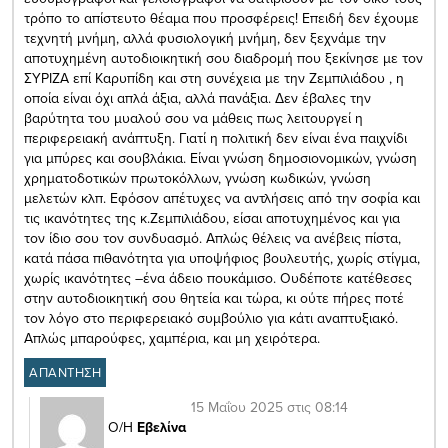
τρόπο το απίστευτο θέαμα που προσφέρεις! Επειδή δεν έχουμε
τεχνητή μνήμη, αλλά φυσιολογική μνήμη, δεν ξεχνάμε την
αποτυχημένη αυτοδιοικητική σου διαδρομή που ξεκίνησε με τον
ΣΥΡΙΖΑ επί Καρυπίδη και στη συνέχεια με την Ζεμπιλιάδου , η
οποία είναι όχι απλά άξια, αλλά πανάξια. Δεν έβαλες την
βαρύτητα του μυαλού σου να μάθεις πως λειτουργεί η
περιφερειακή ανάπτυξη. Γιατί η πολιτική δεν είναι ένα παιχνίδι
για μπύρες και σουβλάκια. Είναι γνώση δημοσιονομικών, γνώση
χρηματοδοτικών πρωτοκόλλων, γνώση κωδικών, γνώση
μελετών κλπ. Εφόσον απέτυχες να αντλήσεις από την σοφία και
τις ικανότητες της κ.Ζεμπιλιάδου, είσαι αποτυχημένος και για
τον ίδιο σου τον συνδυασμό. Απλώς θέλεις να ανέβεις πίστα,
κατά πάσα πιθανότητα για υποψήφιος βουλευτής, χωρίς στίγμα,
χωρίς ικανότητες –ένα άδειο πουκάμισο. Ουδέποτε κατέθεσες
στην αυτοδιοικητική σου θητεία και τώρα, κι ούτε πήρες ποτέ
τον λόγο στο περιφερειακό συμβούλιο για κάτι αναπτυξιακό.
Απλώς μπαρούφες, χαμπέρια, και μη χειρότερα.
ΑΠΑΝΤΗΣΗ
15 Μαΐου 2025 στις 08:14
Ο/Η
Εβελίνα