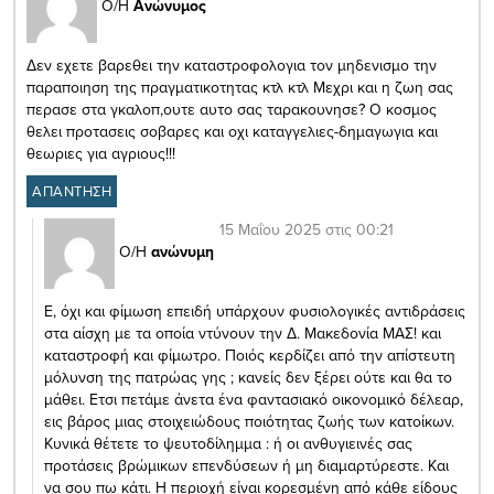
Ο/Η
Ανώνυμος
Δεν εχετε βαρεθει την καταστροφολογια τον μηδενισμο την
παραποιηση της πραγματικοτητας κτλ κτλ Μεχρι και η ζωη σας
περασε στα γκαλοπ,ουτε αυτο σας ταρακουνησε? Ο κοσμος
θελει προτασεις σοβαρες και οχι καταγγελιες-δημαγωγια και
θεωριες για αγριους!!!
ΑΠΑΝΤΗΣΗ
15 Μαΐου 2025 στις 00:21
Ο/Η
ανώνυμη
Ε, όχι και φίμωση επειδή υπάρχουν φυσιολογικές αντιδράσεις
στα αίσχη με τα οποία ντύνουν την Δ. Μακεδονία ΜΑΣ! και
καταστροφή και φίμωτρο. Ποιός κερδίζει από την απίστευτη
μόλυνση της πατρώας γης ; κανείς δεν ξέρει ούτε και θα το
μάθει. Ετσι πετάμε άνετα ένα φαντασιακό οικονομικό δέλεαρ,
εις βάρος μιας στοιχειώδους ποιότητας ζωής των κατοίκων.
Κυνικά θέτετε το ψευτοδίλημμα : ή οι ανθυγιεινές σας
προτάσεις βρώμικων επενδύσεων ή μη διαμαρτύρεστε. Και
να σου πω κάτι. Η περιοχή είναι κορεσμένη από κάθε είδους