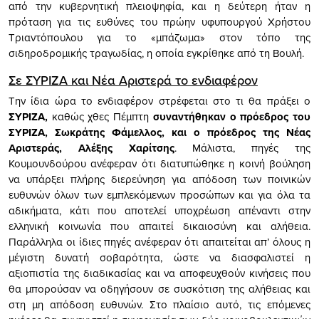
από την κυβερνητική πλειοψηφία, και η δεύτερη ήταν η
πρόταση για τις ευθύνες του πρώην υφυπουργού Χρήστου
Τριαντόπουλου για το «μπάζωμα» στον τόπο της
σιδηροδρομικής τραγωδίας, η οποία εγκρίθηκε από τη Βουλή.
Σε ΣΥΡΙΖΑ και Νέα Αριστερά το ενδιαφέρον
Την ίδια ώρα το ενδιαφέρον στρέφεται στο τι θα πράξει ο
ΣΥΡΙΖΑ,
καθώς χθες Πέμπτη
συναντήθηκαν ο πρόεδρος του
ΣΥΡΙΖΑ, Σωκράτης Φάμελλος, και ο πρόεδρος της Νέας
Αριστεράς, Αλέξης Χαρίτσης
. Μάλιστα, πηγές της
Κουμουνδούρου ανέφεραν ότι διατυπώθηκε η κοινή βούληση
να υπάρξει πλήρης διερεύνηση για απόδοση των ποινικών
ευθυνών όλων των εμπλεκόμενων προσώπων και για όλα τα
αδικήματα, κάτι που αποτελεί υποχρέωση απέναντι στην
ελληνική κοινωνία που απαιτεί δικαιοσύνη και αλήθεια.
Παράλληλα οι ίδιες πηγές ανέφεραν ότι απαιτείται απ’ όλους η
μέγιστη δυνατή σοβαρότητα, ώστε να διασφαλιστεί η
αξιοπιστία της διαδικασίας και να αποφευχθούν κινήσεις που
θα μπορούσαν να οδηγήσουν σε συσκότιση της αλήθειας και
στη μη απόδοση ευθυνών. Στο πλαίσιο αυτό, τις επόμενες