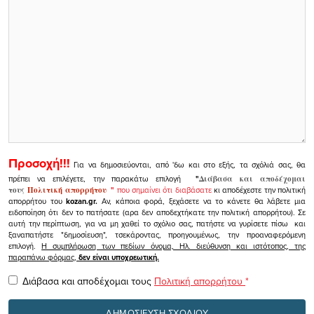
Προσοχή!!!
Για να δημοσιεύονται, από 'δω και στο εξής, τα σχόλιά σας, θα
πρέπει να επιλέγετε, την παρακάτω επιλογή
"
Διάβασα και αποδέχομαι
τους
Πολιτική απορρήτου
"
που σημαίνει ότι διαβάσατε
κι αποδέχεστε την πολιτική
απορρήτου του
kozan.gr.
Αν, κάποια φορά, ξεχάσετε να το κάνετε θα λάβετε μια
ειδοποίηση ότι δεν το πατήσατε (αρα δεν αποδεχτήκατε την πολιτική απορρήτου). Σε
αυτή την περίπτωση, για να μη χαθεί το σχόλιο σας, πατήστε να γυρίσετε πίσω και
ξαναπατήστε "δημοσίευση", τσεκάροντας, προηγουμένως, την προαναφερόμενη
επιλογή.
Η συμπλήρωση των πεδίων όνομα, Ηλ. διεύθυνση και ιστότοπος, της
παραπάνω φόρμας,
δεν είναι υποχρεωτική.
Διάβασα και αποδέχομαι τους
Πολιτική απορρήτου
*