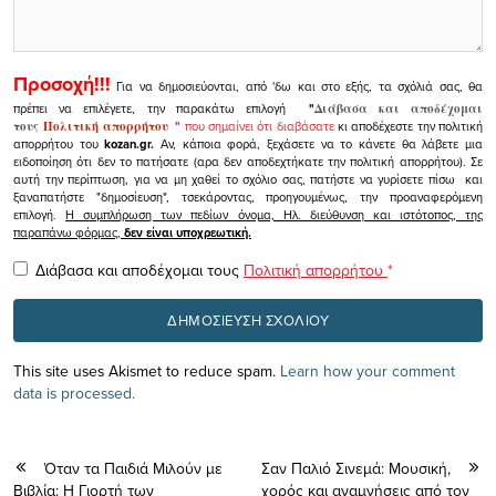
Προσοχή!!!
Για να δημοσιεύονται, από 'δω και στο εξής, τα σχόλιά σας, θα
πρέπει να επιλέγετε, την παρακάτω επιλογή
"
Διάβασα και αποδέχομαι
τους
Πολιτική απορρήτου
"
που σημαίνει ότι διαβάσατε
κι αποδέχεστε την πολιτική
απορρήτου του
kozan.gr.
Αν, κάποια φορά, ξεχάσετε να το κάνετε θα λάβετε μια
ειδοποίηση ότι δεν το πατήσατε (αρα δεν αποδεχτήκατε την πολιτική απορρήτου). Σε
αυτή την περίπτωση, για να μη χαθεί το σχόλιο σας, πατήστε να γυρίσετε πίσω και
ξαναπατήστε "δημοσίευση", τσεκάροντας, προηγουμένως, την προαναφερόμενη
επιλογή.
Η συμπλήρωση των πεδίων όνομα, Ηλ. διεύθυνση και ιστότοπος, της
παραπάνω φόρμας,
δεν είναι υποχρεωτική.
Διάβασα και αποδέχομαι τους
Πολιτική απορρήτου
*
This site uses Akismet to reduce spam.
Learn how your comment
data is processed.
Όταν τα Παιδιά Μιλούν με
Σαν Παλιό Σινεμά: Μουσική,
Βιβλία: Η Γιορτή των
χορός και αναμνήσεις από τον