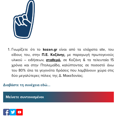
Γνωρίζετε ότι το
kozan.gr
είναι από τα ελάχιστα
site, του
είδους του,
στην
Π.Ε. Κοζάνης
, με παραγωγή πρωτογενούς
υλικού – ειδήσεων,
σταθερά,
σε Κοζάνη & τα τελευταία 15
χρόνια και στην Πτολεμαΐδα, καλύπτοντας σε ποσοστό άνω
του 80% όλα τα γεγονότα δράσεις που λαμβάνουν χώρα στις
δύο μεγαλύτερες πόλεις της Δ. Μακεδονίας;
Διαβάστε τη συνέχεια εδώ...
Μείνετε συντονισμένοι