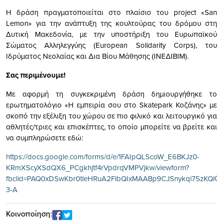
Η δράση πραγματοποιείται στο πλαίσιο του project «San
Lemon» για την ανάπτυξη της κουλτούρας του δρόμου στη
Δυτική Μακεδονία, με την υποστήριξη του Ευρωπαϊκού
Σώματος Αλληλεγγύης (European Solidarity Corps), του
Ιδρύματος Νεολαίας και Δια Βίου Μάθησης (ΙΝΕΔΙΒΙΜ).
Σας περιμένουμε!
Με αφορμή τη συγκεκριμένη δράση δημιουργήθηκε το
ερωτηματολόγιο «Η εμπειρία σου στο Skatepark Κοζάνης» με
σκοπό την εξέλιξη του χώρου σε πιο φιλικό και λειτουργικό για
αθλητές/τριες και επισκέπτες, το οποίο μπορείτε να βρείτε και
να συμπληρώσετε εδώ:
https://docs.google.com/forms/d/e/1FAIpQLScoW_E6BKJz0-
KRmXScyXSdQX6_PCgkhjtf4rVpdrqVMPVjkw/viewform?
fbclid=PAQ0xDSwKbr0tleHRuA2FlbQIxMAABp9CJSnykqi75zKQl
3-A
Κοινοποίηση: