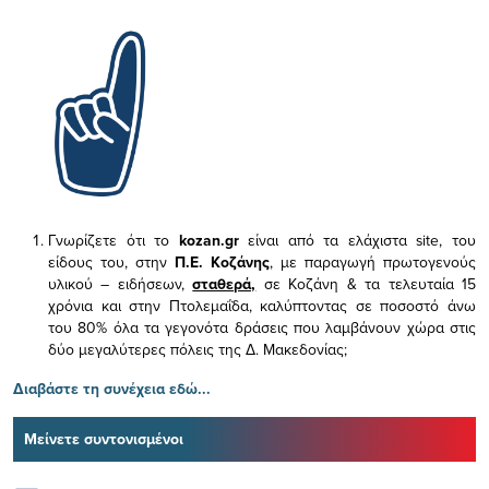
Γνωρίζετε ότι το
kozan.gr
είναι από τα ελάχιστα
site, του
είδους του,
στην
Π.Ε. Κοζάνης
, με παραγωγή πρωτογενούς
υλικού – ειδήσεων,
σταθερά,
σε Κοζάνη & τα τελευταία 15
χρόνια και στην Πτολεμαΐδα, καλύπτοντας σε ποσοστό άνω
του 80% όλα τα γεγονότα δράσεις που λαμβάνουν χώρα στις
δύο μεγαλύτερες πόλεις της Δ. Μακεδονίας;
Διαβάστε τη συνέχεια εδώ...
Μείνετε συντονισμένοι