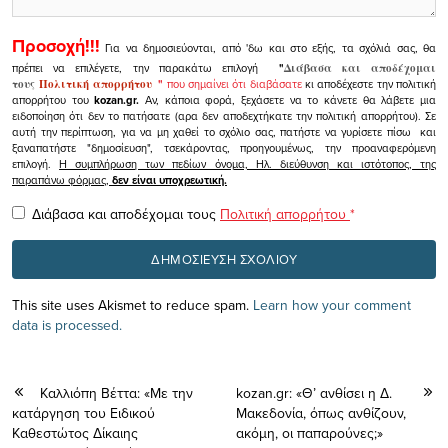
Προσοχή!!!
Για να δημοσιεύονται, από 'δω και στο εξής, τα σχόλιά σας, θα
πρέπει να επιλέγετε, την παρακάτω επιλογή
"
Διάβασα και αποδέχομαι
τους
Πολιτική απορρήτου
"
που σημαίνει ότι διαβάσατε
κι αποδέχεστε την πολιτική
απορρήτου του
kozan.gr.
Αν, κάποια φορά, ξεχάσετε να το κάνετε θα λάβετε μια
ειδοποίηση ότι δεν το πατήσατε (αρα δεν αποδεχτήκατε την πολιτική απορρήτου). Σε
αυτή την περίπτωση, για να μη χαθεί το σχόλιο σας, πατήστε να γυρίσετε πίσω και
ξαναπατήστε "δημοσίευση", τσεκάροντας, προηγουμένως, την προαναφερόμενη
επιλογή.
Η συμπλήρωση των πεδίων όνομα, Ηλ. διεύθυνση και ιστότοπος, της
παραπάνω φόρμας,
δεν είναι υποχρεωτική.
Διάβασα και αποδέχομαι τους
Πολιτική απορρήτου
*
This site uses Akismet to reduce spam.
Learn how your comment
data is processed.
Καλλιόπη Βέττα: «Με την
kozan.gr: «Θ’ ανθίσει η Δ.
κατάργηση του Ειδικού
Μακεδονία, όπως ανθίζουν,
Καθεστώτος Δίκαιης
ακόμη, οι παπαρούνες;»