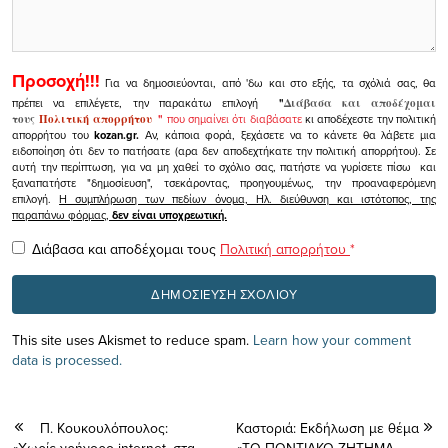
Προσοχή!!!
Για να δημοσιεύονται, από 'δω και στο εξής, τα σχόλιά σας, θα
πρέπει να επιλέγετε, την παρακάτω επιλογή
"
Διάβασα και αποδέχομαι
τους
Πολιτική απορρήτου
"
που σημαίνει ότι διαβάσατε
κι αποδέχεστε την πολιτική
απορρήτου του
kozan.gr.
Αν, κάποια φορά, ξεχάσετε να το κάνετε θα λάβετε μια
ειδοποίηση ότι δεν το πατήσατε (αρα δεν αποδεχτήκατε την πολιτική απορρήτου). Σε
αυτή την περίπτωση, για να μη χαθεί το σχόλιο σας, πατήστε να γυρίσετε πίσω και
ξαναπατήστε "δημοσίευση", τσεκάροντας, προηγουμένως, την προαναφερόμενη
επιλογή.
Η συμπλήρωση των πεδίων όνομα, Ηλ. διεύθυνση και ιστότοπος, της
παραπάνω φόρμας,
δεν είναι υποχρεωτική.
Διάβασα και αποδέχομαι τους
Πολιτική απορρήτου
*
This site uses Akismet to reduce spam.
Learn how your comment
data is processed.
Π. Κουκουλόπουλος:
Καστοριά: Εκδήλωση με θέμα
«Χωρίς γρήγορο internet, στα
«ΤΟ ΠΟΝΤΙΑΚΟ ΖΗΤΗΜΑ