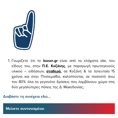
Γνωρίζετε ότι το
kozan.gr
είναι από τα ελάχιστα
site, του
είδους του,
στην
Π.Ε. Κοζάνης
, με παραγωγή πρωτογενούς
υλικού – ειδήσεων,
σταθερά,
σε Κοζάνη & τα τελευταία 15
χρόνια και στην Πτολεμαΐδα, καλύπτοντας σε ποσοστό άνω
του 80% όλα τα γεγονότα δράσεις που λαμβάνουν χώρα στις
δύο μεγαλύτερες πόλεις της Δ. Μακεδονίας;
Διαβάστε τη συνέχεια εδώ...
Μείνετε συντονισμένοι